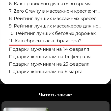
окрашенные
квартиры
6. Как правильно дышать во время
силовых упражнений и кардио
7. Zero Gravity в массажном кресле: что
это и кому подходит
8. Рейтинг лучших массажных кресел
для дома: топ-модели Yamaguchi
9. Рейтинг лучших массажеров для ног
Yamaguchi: какую модель купить для
10. Рейтинг лучших беговых дорожек
дома в 2026 году?
для дома от Yamaguchi: какую модель
11. Как сбросить кэш браузера?
выбрать?
Подарки мужчинам на 14 февраля
Подарки женщинам на 14 февраля
Подарки мужчинам на 23 февраля
Подарки женщинам на 8 марта
Читать также