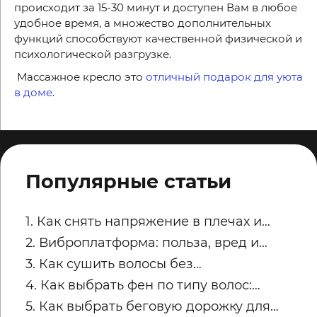
происходит за 15-30 минут и доступен Вам в любое
удобное время, а множество дополнительных
функций способствуют качественной физической и
психологической разгрузке.
Массажное кресло это
отличный подарок для уюта
в доме
.
Популярные статьи
1. Как снять напряжение в плечах и
трапециях после рабочего дня
2. Виброплатформа: польза, вред и
советы по безопасным занятиям
3. Как сушить волосы без
пересушивания
4. Как выбрать фен по типу волос:
тонкие, кудрявые, пористые и
5. Как выбрать беговую дорожку для