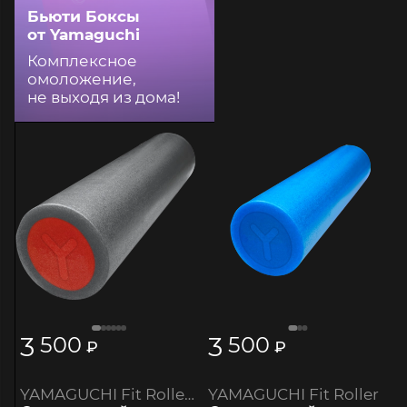
Бьюти Боксы
от Yamaguchi
Комплексное
омоложение,
не выходя из дома!
3
3
500
500
₽
₽
YAMAGUCHI Fit Roller (серый)
YAMAGUCHI Fit Roller