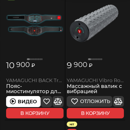
10
9
900
900
₽
₽
YAMAGUCHI Vibro Roll Mini
YAMAGUCHI BACK Trainer MIO
Массажный валик с
Пояс-
вибрацией
миостимулятор для
спины
ОТЛОЖИТЬ
ВИДЕО
В КОРЗИНУ
В КОРЗИНУ
HIT