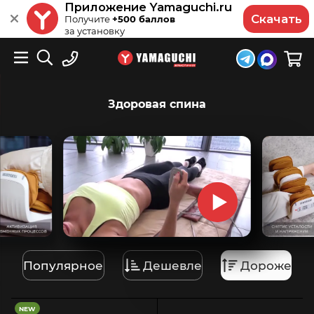
Приложение Yamaguchi.ru
Скачать
Получите
+500 баллов
за установку
Здоровая спина
Популярное
Дешевле
Дороже
NEW