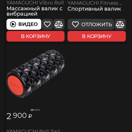
YAMAGUCHI Vibro Roll
YAMAGUCHI Fitness PRO
Массажный валик с
Спортивный валик
вибрацией
ВИДЕО
ОТЛОЖИТЬ
В КОРЗИНУ
В КОРЗИНУ
2
900
₽
YAMAGUCHI Roll 2in1