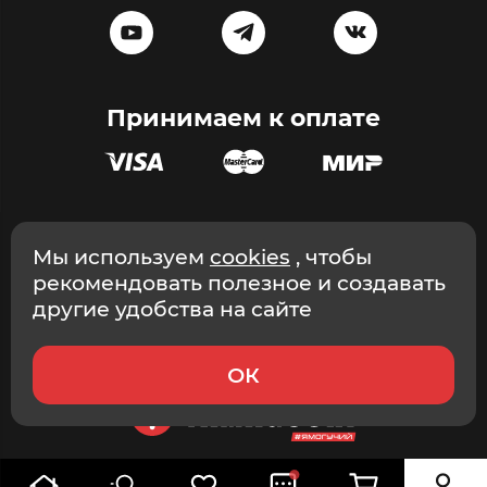
Принимаем к оплате
Эксклюзивный дистрибьютор массажного оборудования в
Мы используем
cookies
, чтобы
России и СНГ © ООО «Эстетика», ИНН 9705203493, 2026
рекомендовать полезное и создавать
Интернет-магазин. г. Москва.
другие удобства на сайте
ОК