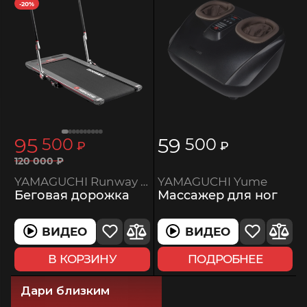
-20%
95
59
500
500
₽
₽
120
000
₽
YAMAGUCHI Yume
YAMAGUCHI Runway PRO-X
Массажер для ног
Беговая дорожка
ВИДЕО
ВИДЕО
ПОДРОБНЕЕ
В КОРЗИНУ
Дари близким