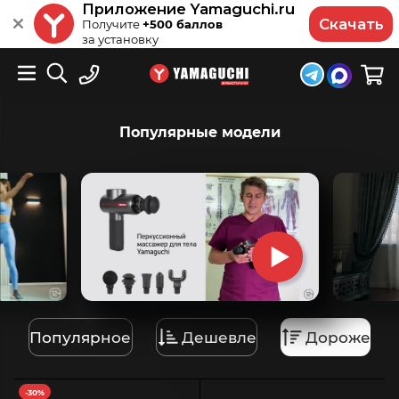
Приложение Yamaguchi.ru
Скачать
Получите
+500 баллов
за установку
Популярные модели
Популярное
Дешевле
Дороже
-30%