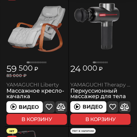
59
24
500
000
₽
₽
85
000
₽
YAMAGUCHI Therapy Massage Gun
YAMAGUCHI Liberty
Перкуссионный
Массажное кресло-
массажер для тела
качалка
ВИДЕО
ВИДЕО
В КОРЗИНУ
В КОРЗИНУ
Нет в наличии
HIT