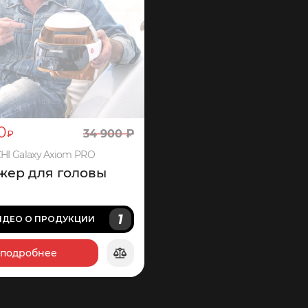
0
34
900
₽
₽
I Galaxy Axiom PRO
жер для головы
1
ИДЕО
О ПРОДУКЦИИ
подробнее
747