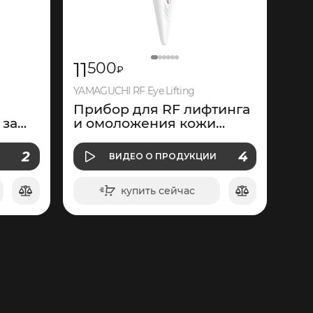
11
500
₽
YAMAGUCHI RF Eye Lifting
Прибор для RF лифтинга
 за
и омоложения кожи
вокруг глаз
И
О ПРОДУКЦИИ
2
4
И
ВИДЕО
О ПРОДУКЦИИ
ВИДЕО
купить сейчас
в корзину
345