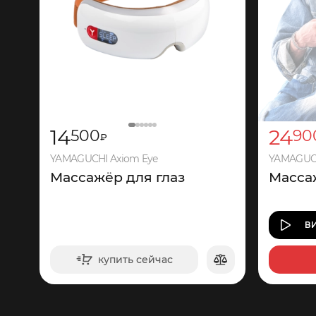
14
24
500
90
₽
YAMAGUCHI Axiom Eye
YAMAGUCH
Массажёр для глаз
Масса
В
купить сейчас
в корзину