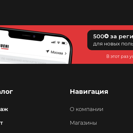
500
за рег
для новых пол
В этот раз 
алог
Навигация
саж
О компании
т
Магазины