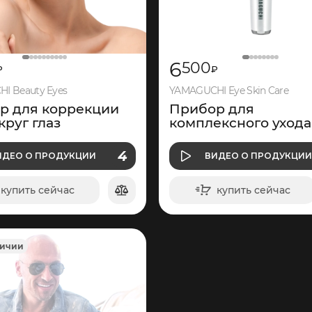
6
500
₽
₽
I Beauty Eyes
YAMAGUCHI Eye Skin Care
р для коррекции
Прибор для
круг глаз
комплексного ухода
кожей вокруг глаз
О ПРОДУКЦИИ
О ПРОДУКЦИ
4
ИДЕО
О ПРОДУКЦИИ
ВИДЕО
О ПРОДУКЦИ
ВИДЕО
ВИДЕО
купить сейчас
купить сейчас
в корзину
в корзину
личии
297
195