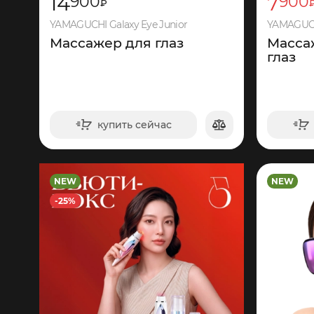
14
7
900
900
₽
YAMAGUCHI Galaxy Eye Junior
YAMAGUCH
Массажер для глаз
Масса
глаз
купить сейчас
в корзину
NEW
NEW
447
-25%