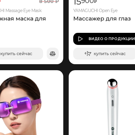
15
900
8
500
₽
₽
₽
I Massage Eye Mask
YAMAGUCHI Open Eye
жная маска для
Массажер для глаз
ВИДЕО
О ПРОДУКЦИ
купить сейчас
купить сейчас
в корзину
в корзину
237
477