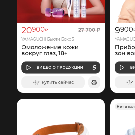
20
9
900
900
27
700
₽
₽
YAMAGUCHI Бьюти Бокс 5
YAMAGUCH
Омоложение кожи
Прибо
вокруг глаз, 18+
зон во
О ПРОДУКЦИИ
5
ВИДЕО
О ПРОДУКЦИИ
В
ВИДЕО
купить сейчас
в корзину
Нет в на
627