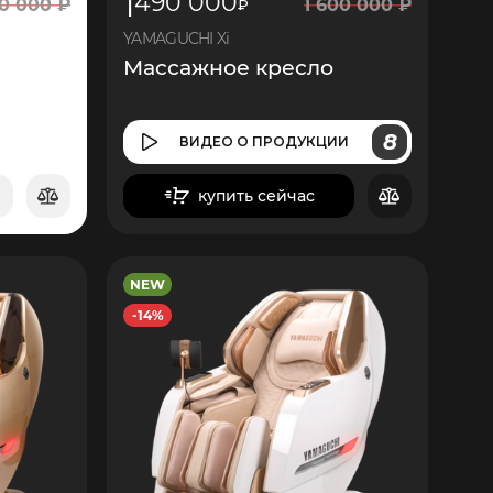
1
490 000
0 000
₽
1
600 000
₽
₽
YAMAGUCHI Xi
Массажное кресло
8
ВИДЕО
О ПРОДУКЦИИ
купить сейчас
в корзину
NEW
22
350
-14%