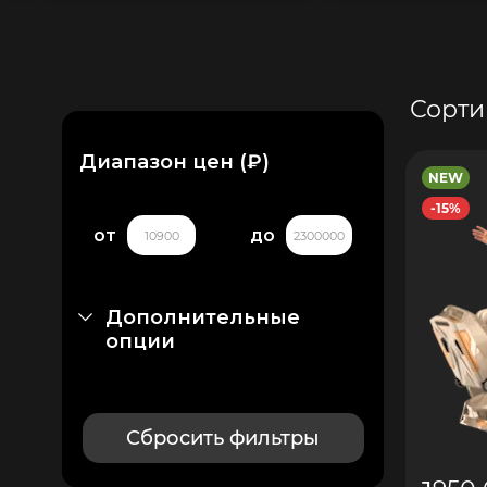
Сорти
Диапазон цен (₽)
NEW
-15%
от
до
Дополнительные
опции
Сбросить фильтры