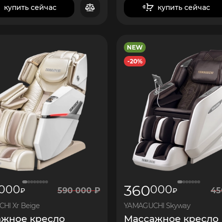
купить сейчас
купить сейчас
в корзину
в корзину
NEW
-20%
7
800
7
800
360
000
000
590
000
₽
45
₽
₽
HI Xr Beige
YAMAGUCHI Skyway
жное кресло
Массажное кресло