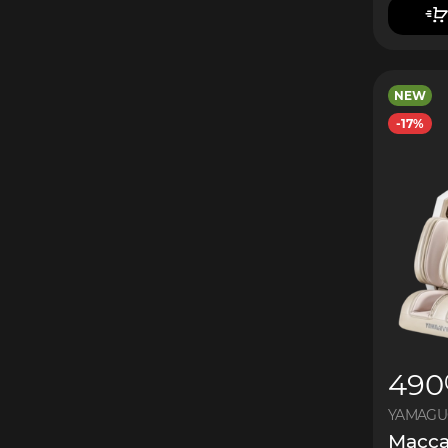
NEW
-17%
490
YAMAGUC
Масса