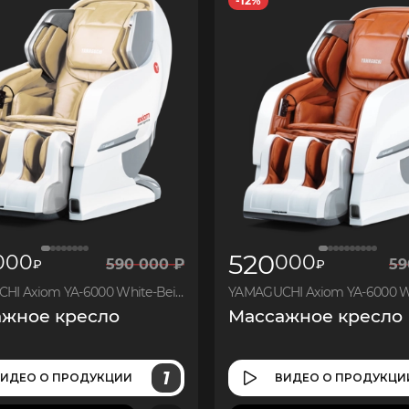
-12%
9
300
9
300
520
000
000
590
000
₽
59
₽
₽
YAMAGUCHI Axiom YA-6000 White-Beige
жное кресло
Массажное кресло
1
ВИДЕО
О ПРОДУКЦИИ
ВИДЕО
О ПРОДУКЦИ