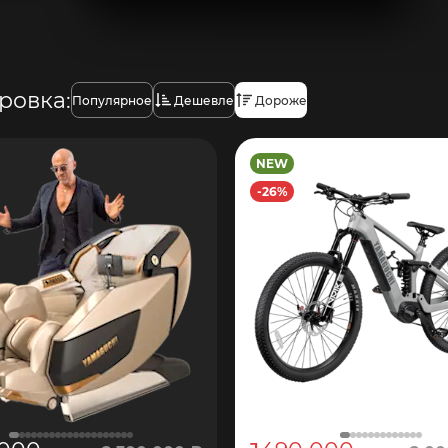
ровка:
Популярное
Дешевле
Дороже
NEW
-26%