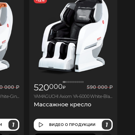
-12%
8
850
520
000
0
000
₽
590
000
₽
₽
YAMAGUCHI Axiom YA-6000 White-Ginger
YAMAGUCHI Axiom YA-6000 White-Black
Массажное кресло
1
1
И
ВИДЕО
О ПРОДУКЦИИ