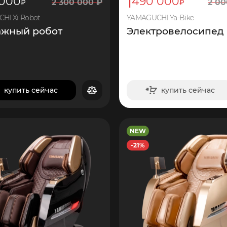
1
 000
490 000
2
300 000
₽
2
00
₽
₽
HI Xi Robot
YAMAGUCHI Ya-Bike
ажный робот
Электровелосипед
купить сейчас
купить сейчас
в корзину
в корзину
NEW
29
250
44
700
-21%