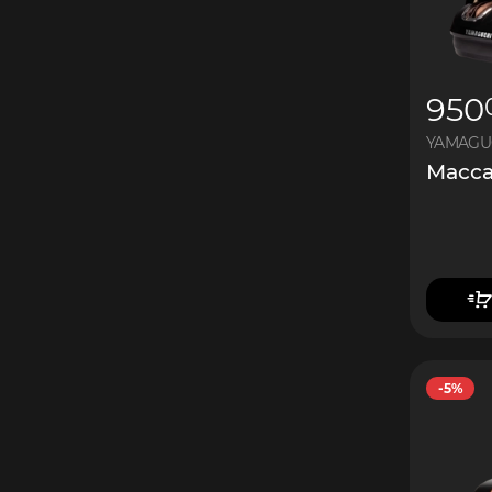
950
YAMAGUC
Масса
-5%