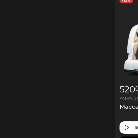
-12%
520
Масса