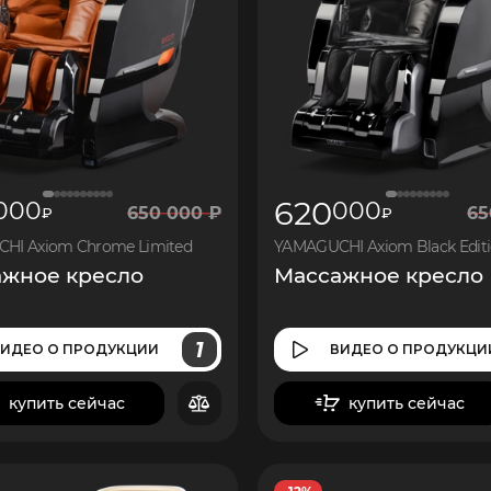
620
000
000
650
000
₽
65
₽
₽
HI Axiom Chrome Limited
YAMAGUCHI Axiom Black Edit
жное кресло
Массажное кресло
1
ВИДЕО
О ПРОДУКЦИИ
ВИДЕО
О ПРОДУКЦИ
купить сейчас
купить сейчас
в корзину
в корзину