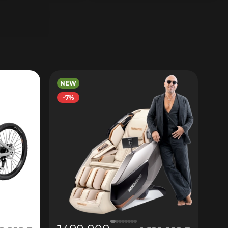
NEW
-7%