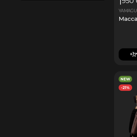
1
950
YAMAGUC
Масс
NEW
-21%