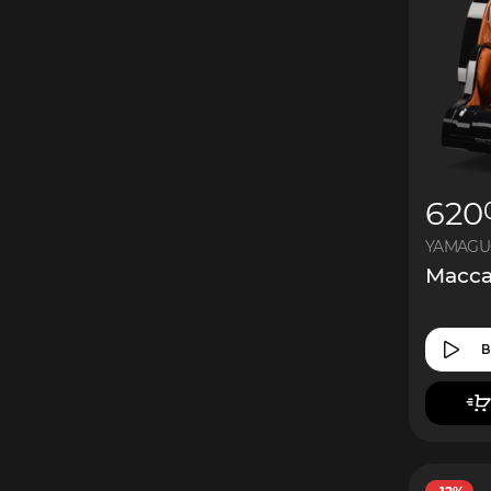
620
YAMAGUC
Масса