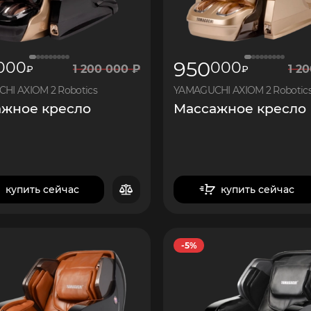
950
000
000
1
200 000
₽
1
20
₽
₽
HI AXIOM 2 Robotics
YAMAGUCHI AXIOM 2 Robotic
жное кресло
Массажное кресло
купить сейчас
купить сейчас
в корзину
в корзину
-5%
14
250
14
250