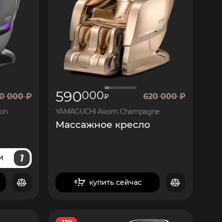
590
000
0
000
₽
620
000
₽
₽
ion
YAMAGUCHI Axiom Champagne
Массажное кресло
1
И
купить сейчас
в корзину