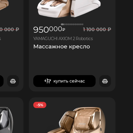
950
000
0 000
₽
1
100 000
₽
₽
s
YAMAGUCHI AXIOM 2 Robotics
Массажное кресло
купить сейчас
в корзину
-5%
14
250