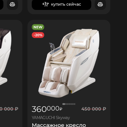
купить сейчас
в корзину
NEW
-20%
7
800
360
000
0
000
₽
450
000
₽
₽
YAMAGUCHI Skyway
Массажное кресло