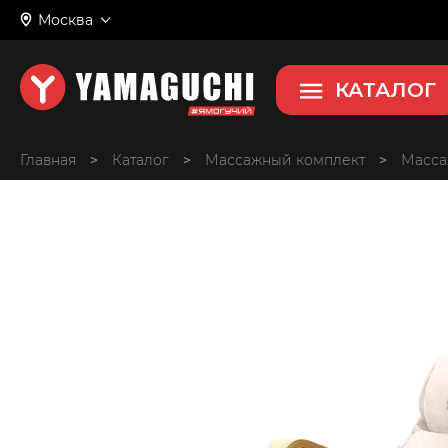
Москва
Liberty и Capsula
Массажный комплект
КАТАЛОГ
Главная
>
>
Массажный комплект
>
Масса