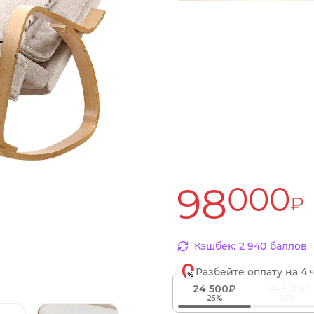
98
000
₽
Кэшбек:
2
940
баллов
Разбейте оплату
на 4 
24 500₽
24 500₽
25%
25%