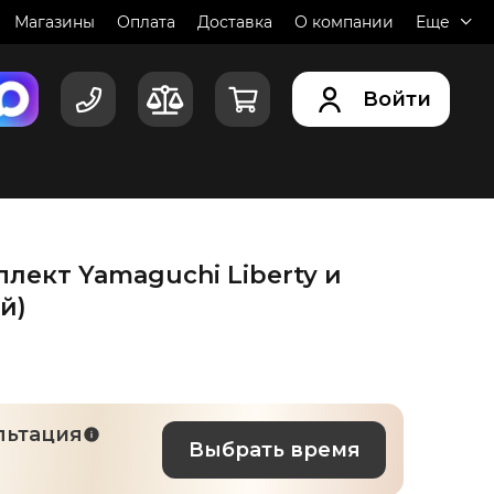
Магазины
Оплата
Доставка
О компании
Еще
ейчас
в корзину
Добавить 
Войти
лект Yamaguchi Liberty и
й)
льтация
Выбрать время