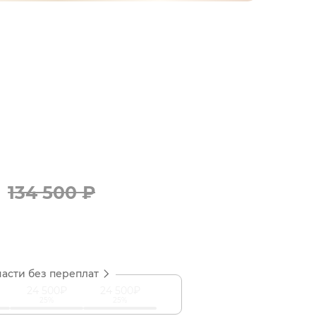
134
500
₽
части без переплат
24 500₽
24 500₽
25%
25%