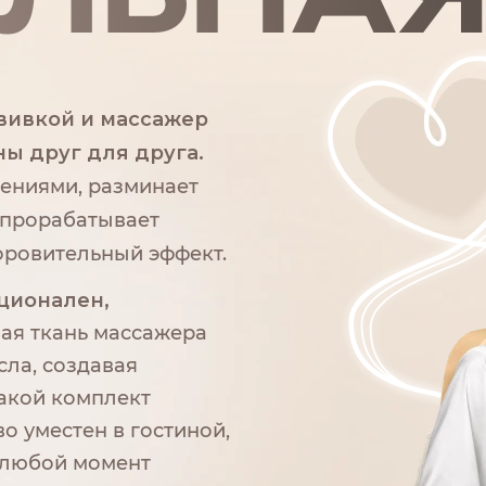
бвивкой и массажер
ны друг для друга.
жениями, разминает
 прорабатывает
оровительный эффект.
ционален,
ая ткань массажера
сла, создавая
акой комплект
о уместен в гостиной,
в любой момент