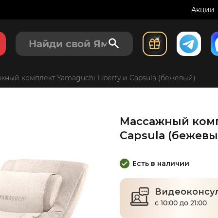
Акции
000
98
₽
купить с
134
500
₽
жный комплект Yamaguchi Liberty и Capsula (бежевый)
Массажный комп
Capsula (бежевы
Есть в наличии
Видеоконсу
с 10:00 до 21:00