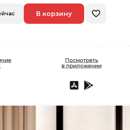
В корзину
ейчас
Добавить в изб
ичие
Посмотреть
х
в приложении