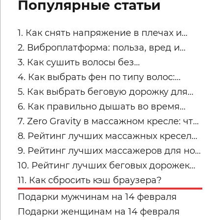
Популярные статьи
1. Как снять напряжение в плечах и
трапециях после рабочего дня
2. Виброплатформа: польза, вред и
советы по безопасным занятиям
3. Как сушить волосы без
пересушивания
4. Как выбрать фен по типу волос:
тонкие, кудрявые, пористые и
5. Как выбрать беговую дорожку для
окрашенные
квартиры
6. Как правильно дышать во время
силовых упражнений и кардио
7. Zero Gravity в массажном кресле: что
это и кому подходит
8. Рейтинг лучших массажных кресел
для дома: топ-модели Yamaguchi
9. Рейтинг лучших массажеров для ног
Yamaguchi: какую модель купить для
10. Рейтинг лучших беговых дорожек
дома в 2026 году?
для дома от Yamaguchi: какую модель
11. Как сбросить кэш браузера?
выбрать?
Подарки мужчинам на 14 февраля
Подарки женщинам на 14 февраля