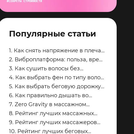
Популярные статьи
1. Как снять напряжение в плечах
и трапециях после рабочего дня
2. Виброплатформа: польза, вред
и советы по безопасным
3. Как сушить волосы без
занятиям
пересушивания
4. Как выбрать фен по типу волос:
тонкие, кудрявые, пористые и
5. Как выбрать беговую дорожку
окрашенные
для квартиры
6. Как правильно дышать во
время силовых упражнений и
7. Zero Gravity в массажном
кардио
кресле: что это и кому подходит
8. Рейтинг лучших массажных
кресел для дома: топ-модели
9. Рейтинг лучших массажеров
Yamaguchi
для ног Yamaguchi: какую модель
10. Рейтинг лучших беговых