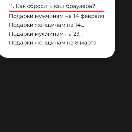
купить для дома в 2026 году?
дорожек для дома от Yamaguchi:
11. Как сбросить кэш браузера?
какую модель выбрать?
Подарки мужчинам на 14 февраля
Подарки женщинам на 14
февраля
Подарки мужчинам на 23
февраля
Подарки женщинам на 8 марта