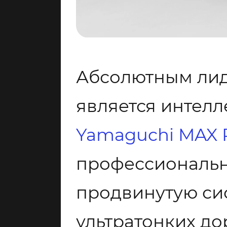
Абсолютным лид
является интелл
Yamaguchi MAX
профессиональн
продвинутую сис
ультратонких д