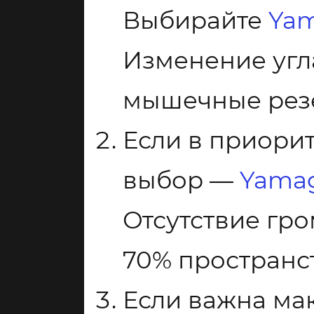
Выбирайте
Yam
Изменение угл
мышечные резе
Если в приори
выбор —
Yamag
Отсутствие гр
70% пространст
Если важна мак