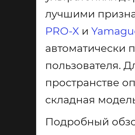
лучшими призн
PRO-X
и
Yamaguc
автоматически п
пользователя. Д
пространстве о
складная модел
Подробный обзо