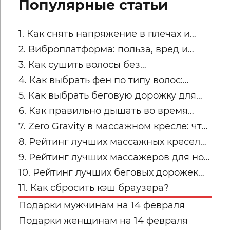
Популярные статьи
1. Как снять напряжение в плечах и
трапециях после рабочего дня
2. Виброплатформа: польза, вред и
советы по безопасным занятиям
3. Как сушить волосы без
пересушивания
4. Как выбрать фен по типу волос:
тонкие, кудрявые, пористые и
5. Как выбрать беговую дорожку для
окрашенные
квартиры
6. Как правильно дышать во время
силовых упражнений и кардио
7. Zero Gravity в массажном кресле: что
это и кому подходит
8. Рейтинг лучших массажных кресел
для дома: топ-модели Yamaguchi
9. Рейтинг лучших массажеров для ног
Yamaguchi: какую модель купить для
10. Рейтинг лучших беговых дорожек
дома в 2026 году?
для дома от Yamaguchi: какую модель
11. Как сбросить кэш браузера?
выбрать?
Подарки мужчинам на 14 февраля
Подарки женщинам на 14 февраля