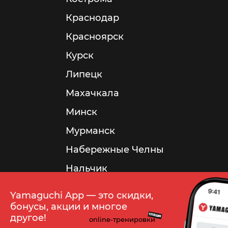
Краснодар
Красноярск
Курск
Липецк
Махачкала
Минск
Мурманск
Набережные Челны
Нальчик
Нижневартовск
Yamaguchi App — это скидки,
Нижнекамск
бонусы, акции и многое
СПЕШИ
другое!
online-тренировки
Нижний Новгород