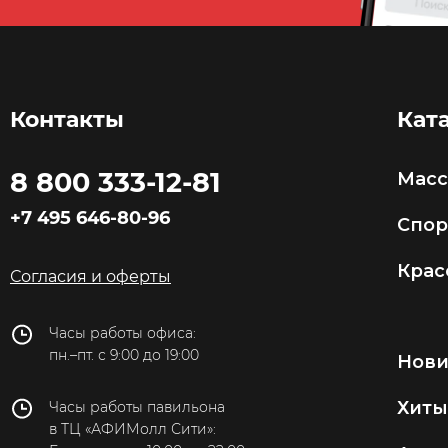
Новокузнецк
Новороссийск
Новосибирск
Контакты
Кат
Омск
8 800 333-12-81
Оренбург
Мас
Пенза
+7 495 646-80-96
Спор
Пермь
Крас
Согласия и оферты
Петропавловск-
Камчатский
Часы работы офиса:
Пятигорск
пн.–пт. с 9:00 до 19:00
Нов
Ростов-на-Дону
Хиты
Часы работы павильона
Рязань
в ТЦ «АФИМолл Сити»: