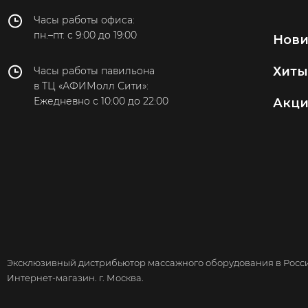
Новокузнецк
Часы работы офиса:
пн.–пт. с 9:00 до 19:00
Нов
Новороссийск
Хиты
Новосибирск
Часы работы павильона
в ТЦ «АФИМолл Сити»:
Омск
Ежедневно с 10:00 до 22:00
Акц
Оренбург
Пенза
Пермь
Петропавловск-
Камчатский
Пятигорск
Ростов-на-Дону
Эксклюзивный дистрибьютор массажного оборудования в России
Интернет-магазин. г. Москва.
Рязань