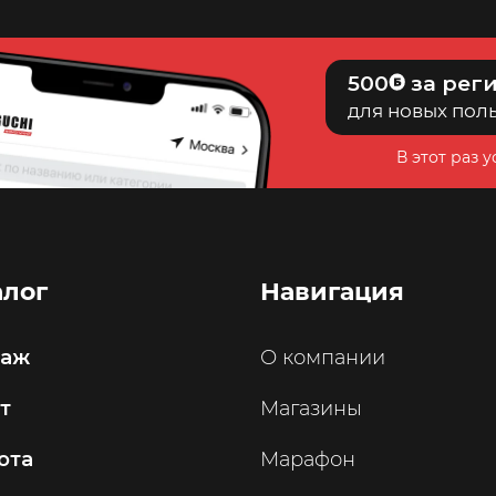
500
за рег
для новых пол
В этот раз 
алог
Навигация
саж
О компании
т
Магазины
ота
Марафон