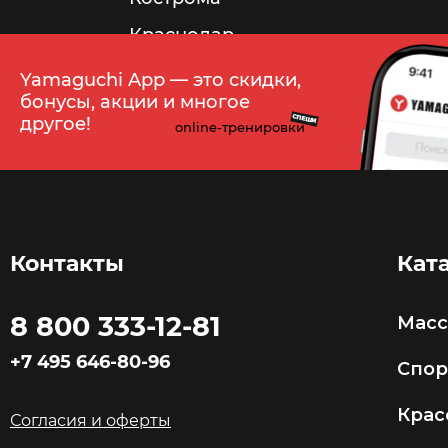
Краснодар
Красноярск
Yamaguchi App — это скидки,
бонусы, акции и многое
Курск
СПЕШИ
другое!
online-тренировки
Липецк
Махачкала
Минск
Мурманск
Контакты
Кат
Набережные Челны
8 800 333-12-81
Мас
Нальчик
+7 495 646-80-96
Нижневартовск
Спор
Нижнекамск
Крас
Согласия и оферты
Нижний Новгород