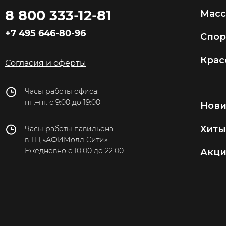
8 800 333-12-81
Мас
Новокузнецк
+7 495 646-80-96
Новороссийск
Спор
Новосибирск
Крас
Согласия и оферты
Омск
Оренбург
Часы работы офиса:
пн.–пт. с 9:00 до 19:00
Нов
Пенза
Пермь
Хиты
Часы работы павильона
в ТЦ «АФИМолл Сити»:
Петропавловск-
Ежедневно с 10:00 до 22:00
Акц
Камчатский
Пятигорск
Ростов-на-Дону
Рязань