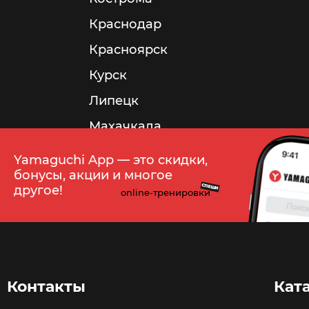
Краснодар
Красноярск
Курск
Липецк
Махачкала
Минск
Yamaguchi App — это скидки,
бонусы, акции и многое
Мурманск
СПЕШИ
другое!
online-тренировки
Набережные Челны
Нальчик
Нижневартовск
Нижнекамск
Контакты
Кат
Нижний Новгород