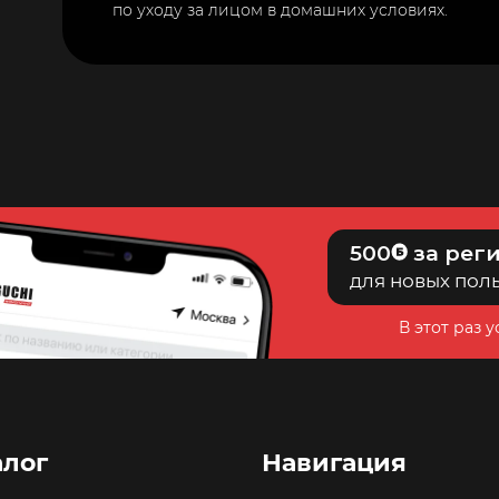
по уходу за лицом в домашних условиях.
500
за рег
для новых пол
В этот раз 
алог
Навигация