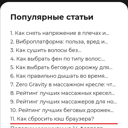
Популярные статьи
1. Как снять напряжение в плечах и
трапециях после рабочего дня
2. Виброплатформа: польза, вред и
советы по безопасным занятиям
3. Как сушить волосы без
пересушивания
4. Как выбрать фен по типу волос:
тонкие, кудрявые, пористые и
5. Как выбрать беговую дорожку для
окрашенные
квартиры
6. Как правильно дышать во время
силовых упражнений и кардио
7. Zero Gravity в массажном кресле: что
это и кому подходит
8. Рейтинг лучших массажных кресел
для дома: топ-модели Yamaguchi
9. Рейтинг лучших массажеров для ног
Yamaguchi: какую модель купить для
10. Рейтинг лучших беговых дорожек
дома в 2026 году?
для дома от Yamaguchi: какую модель
11. Как сбросить кэш браузера?
выбрать?