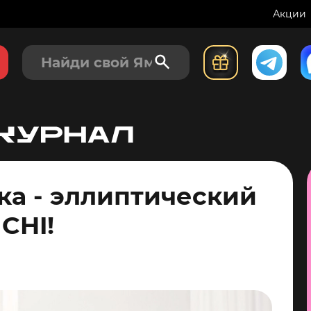
Акции
ка - эллиптический
CHI!