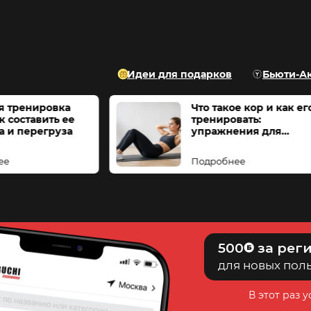
Идеи для подарков
Бьюти-А
Круговая тренировка
Что такое ко
дома: как составить ее
тренировать
без хаоса и перегруза
упражнения
начинающи
Подробнее
Подробнее
500
за рег
для новых пол
В этот раз 