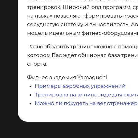
тренировок. Широкий ряд программ, ср
на лыжах позволяют формировать краси
сосудистую систему и выносливость. А
модель идеальным фитнес-оборудован
Разнообразить тренинг можно с помощ
котором Вас ждёт обширная база трени
спорта.
Фитнес академия Yamaguchi
Примеры аэробных упражнений
Тренировка на эллипсоиде для сжи
Можно ли похудеть на велотренажер