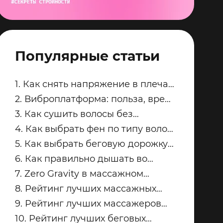
Популярные статьи
1. Как снять напряжение в плечах
и трапециях после рабочего дня
2. Виброплатформа: польза, вред
и советы по безопасным
3. Как сушить волосы без
занятиям
пересушивания
4. Как выбрать фен по типу волос:
тонкие, кудрявые, пористые и
5. Как выбрать беговую дорожку
окрашенные
для квартиры
6. Как правильно дышать во
время силовых упражнений и
7. Zero Gravity в массажном
кардио
кресле: что это и кому подходит
8. Рейтинг лучших массажных
кресел для дома: топ-модели
9. Рейтинг лучших массажеров
Yamaguchi
для ног Yamaguchi: какую модель
10. Рейтинг лучших беговых