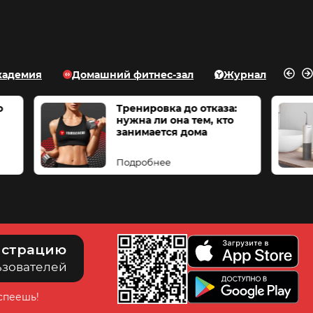
кадемия
Домашний фитнес-зал
Журнал
р и как его
Тренировка до отказа:
:
нужна ли она тем, кто
 для
занимается дома
х
Подробнее
истрацию
ьзователей
успеешь!