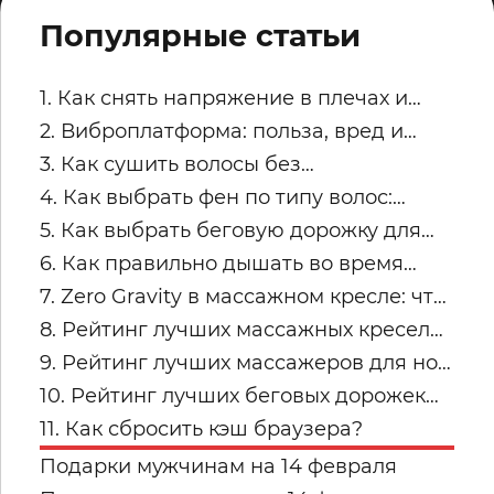
Популярные статьи
1. Как снять напряжение в плечах и
трапециях после рабочего дня
2. Виброплатформа: польза, вред и
советы по безопасным занятиям
3. Как сушить волосы без
пересушивания
4. Как выбрать фен по типу волос:
тонкие, кудрявые, пористые и
5. Как выбрать беговую дорожку для
окрашенные
квартиры
6. Как правильно дышать во время
силовых упражнений и кардио
7. Zero Gravity в массажном кресле: что
это и кому подходит
8. Рейтинг лучших массажных кресел
для дома: топ-модели Yamaguchi
9. Рейтинг лучших массажеров для ног
Yamaguchi: какую модель купить для
10. Рейтинг лучших беговых дорожек
дома в 2026 году?
для дома от Yamaguchi: какую модель
11. Как сбросить кэш браузера?
выбрать?
Подарки мужчинам на 14 февраля