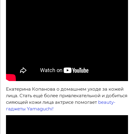
Екатерина Копанова о домашнем уходе за кожей
лица. Стать ещё более привлекательной и добиться
сияющей кожи лица актрисе помогает
beauty-
гаджеты Yamaguchi!