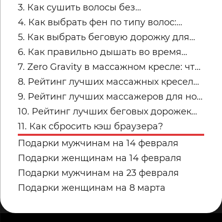
советы по безопасным занятиям
3. Как сушить волосы без
пересушивания
4. Как выбрать фен по типу волос:
тонкие, кудрявые, пористые и
5. Как выбрать беговую дорожку для
окрашенные
квартиры
6. Как правильно дышать во время
силовых упражнений и кардио
7. Zero Gravity в массажном кресле: что
это и кому подходит
8. Рейтинг лучших массажных кресел
для дома: топ-модели Yamaguchi
9. Рейтинг лучших массажеров для ног
Yamaguchi: какую модель купить для
10. Рейтинг лучших беговых дорожек
дома в 2026 году?
для дома от Yamaguchi: какую модель
11. Как сбросить кэш браузера?
выбрать?
Подарки мужчинам на 14 февраля
Подарки женщинам на 14 февраля
Подарки мужчинам на 23 февраля
Подарки женщинам на 8 марта