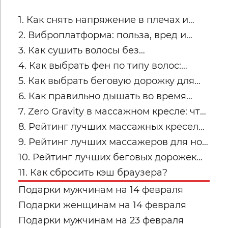
1. Как снять напряжение в плечах и
трапециях после рабочего дня
2. Виброплатформа: польза, вред и
советы по безопасным занятиям
3. Как сушить волосы без
пересушивания
4. Как выбрать фен по типу волос:
тонкие, кудрявые, пористые и
5. Как выбрать беговую дорожку для
окрашенные
квартиры
6. Как правильно дышать во время
силовых упражнений и кардио
7. Zero Gravity в массажном кресле: что
это и кому подходит
8. Рейтинг лучших массажных кресел
для дома: топ-модели Yamaguchi
9. Рейтинг лучших массажеров для ног
Yamaguchi: какую модель купить для
10. Рейтинг лучших беговых дорожек
дома в 2026 году?
для дома от Yamaguchi: какую модель
11. Как сбросить кэш браузера?
выбрать?
Подарки мужчинам на 14 февраля
Подарки женщинам на 14 февраля
Подарки мужчинам на 23 февраля