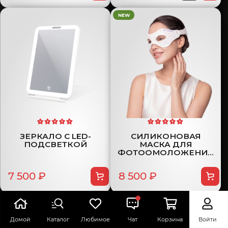
NEW
ЗЕРКАЛО С LED-
СИЛИКОНОВАЯ
ПОДСВЕТКОЙ
МАСКА ДЛЯ
ФОТООМОЛОЖЕНИЯ
КОЖИ ВОКРУГ ГЛАЗ
7 500 ₽
8 500 ₽
Домой
Каталог
Любимое
Чат
Корзина
Войти
смотреть все