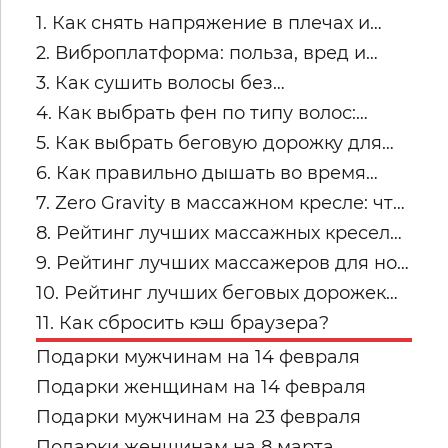
1. Как снять напряжение в плечах и
трапециях после рабочего дня
2. Виброплатформа: польза, вред и
советы по безопасным занятиям
3. Как сушить волосы без
пересушивания
4. Как выбрать фен по типу волос:
тонкие, кудрявые, пористые и
5. Как выбрать беговую дорожку для
окрашенные
квартиры
6. Как правильно дышать во время
силовых упражнений и кардио
7. Zero Gravity в массажном кресле: что
это и кому подходит
8. Рейтинг лучших массажных кресел
для дома: топ-модели Yamaguchi
9. Рейтинг лучших массажеров для ног
Yamaguchi: какую модель купить для
10. Рейтинг лучших беговых дорожек
дома в 2026 году?
для дома от Yamaguchi: какую модель
11. Как сбросить кэш браузера?
выбрать?
Подарки мужчинам на 14 февраля
Подарки женщинам на 14 февраля
Подарки мужчинам на 23 февраля
Подарки женщинам на 8 марта