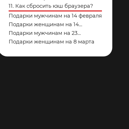
купить для дома в 2026 году?
дорожек для дома от Yamaguchi:
11. Как сбросить кэш браузера?
какую модель выбрать?
Подарки мужчинам на 14 февраля
Подарки женщинам на 14
февраля
Подарки мужчинам на 23
февраля
Подарки женщинам на 8 марта