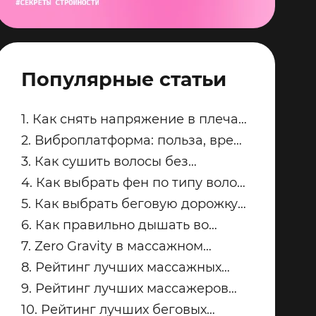
Популярные статьи
1. Как снять напряжение в плечах
и трапециях после рабочего дня
2. Виброплатформа: польза, вред
и советы по безопасным
3. Как сушить волосы без
занятиям
пересушивания
4. Как выбрать фен по типу волос:
тонкие, кудрявые, пористые и
5. Как выбрать беговую дорожку
окрашенные
для квартиры
6. Как правильно дышать во
время силовых упражнений и
7. Zero Gravity в массажном
кардио
кресле: что это и кому подходит
8. Рейтинг лучших массажных
кресел для дома: топ-модели
9. Рейтинг лучших массажеров
Yamaguchi
для ног Yamaguchi: какую модель
10. Рейтинг лучших беговых