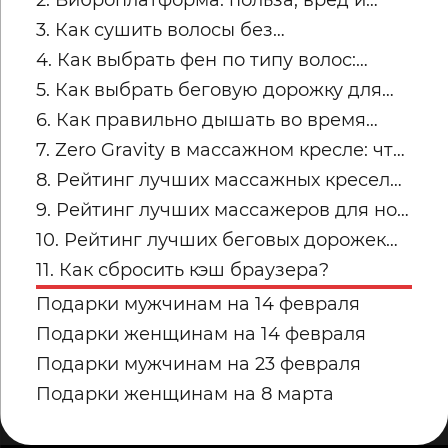
трапециях после рабочего дня
2. Виброплатформа: польза, вред и
советы по безопасным занятиям
3. Как сушить волосы без
пересушивания
4. Как выбрать фен по типу волос:
тонкие, кудрявые, пористые и
5. Как выбрать беговую дорожку для
окрашенные
квартиры
6. Как правильно дышать во время
силовых упражнений и кардио
7. Zero Gravity в массажном кресле: что
это и кому подходит
8. Рейтинг лучших массажных кресел
для дома: топ-модели Yamaguchi
9. Рейтинг лучших массажеров для ног
Yamaguchi: какую модель купить для
10. Рейтинг лучших беговых дорожек
дома в 2026 году?
для дома от Yamaguchi: какую модель
11. Как сбросить кэш браузера?
выбрать?
Подарки мужчинам на 14 февраля
Подарки женщинам на 14 февраля
Подарки мужчинам на 23 февраля
Подарки женщинам на 8 марта