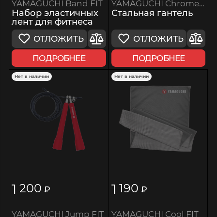
YAMAGUCHI Chrome Dumbbell
YAMAGUCHI Band FIT
Стальная гантель
Набор эластичных
лент для фитнеса
ОТЛОЖИТЬ
ОТЛОЖИТЬ
ПОДРОБНЕЕ
ПОДРОБНЕЕ
Нет в наличии
Нет в наличии
1
1
200
190
₽
₽
YAMAGUCHI Cool FIT
YAMAGUCHI Jump FIT