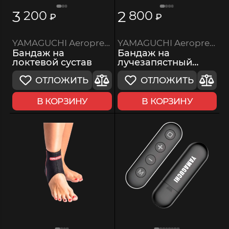
3
2
200
800
₽
₽
YAMAGUCHI Aeroprene Wrist Support
YAMAGUCHI Aeroprene Elbow Support
Бандаж на
Бандаж на
лучезапястный
локтевой сустав
сустав
ОТЛОЖИТЬ
ОТЛОЖИТЬ
В КОРЗИНУ
В КОРЗИНУ