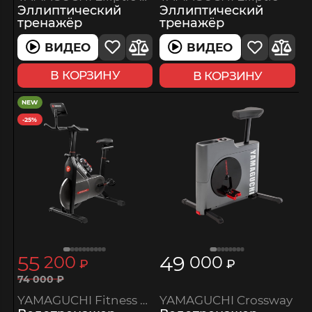
Эллиптический
Эллиптический
тренажёр
тренажёр
ВИДЕО
ВИДЕО
В КОРЗИНУ
В КОРЗИНУ
NEW
-25%
55
49
200
000
₽
₽
74
000
₽
YAMAGUCHI Fitness Bike Light
YAMAGUCHI Crossway