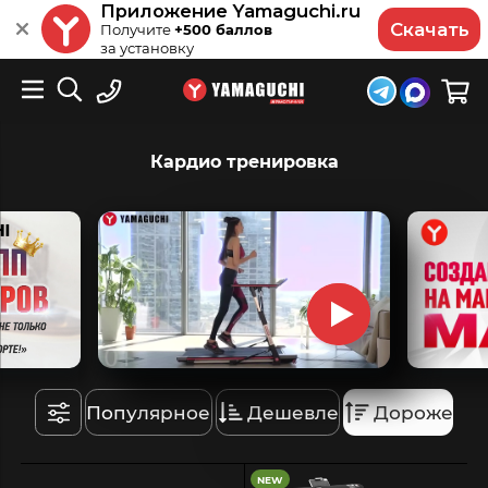
Приложение Yamaguchi.ru
Скачать
Получите
+500 баллов
за установку
Кардио тренировка
Популярное
Дешевле
Дороже
NEW