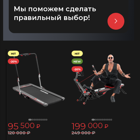
Мы поможем сделать
правильный выбор!
HIT
HIT
-20%
NEW
-20%
95
199
500
000
₽
₽
120
000
₽
249
000
₽