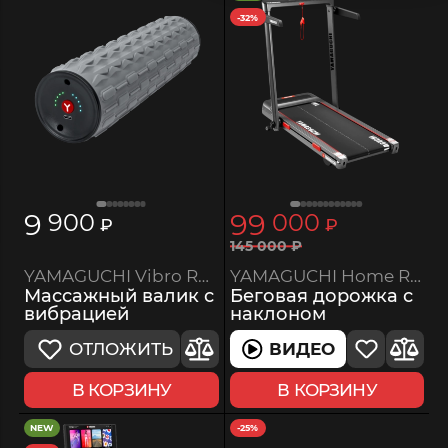
-32%
9
99
900
000
₽
₽
145
000
₽
YAMAGUCHI Home RACE Incline
YAMAGUCHI Vibro Roll Mini
Беговая дорожка с
Массажный валик с
наклоном
вибрацией
ВИДЕО
ОТЛОЖИТЬ
В КОРЗИНУ
В КОРЗИНУ
NEW
-25%