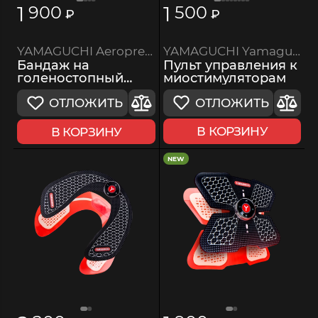
1
1
900
500
₽
₽
YAMAGUCHI Yamaguchi Controller
YAMAGUCHI Aeroprene Ankle Support
Пульт управления к
Бандаж на
миостимуляторам
голеностопный
сустав
ОТЛОЖИТЬ
ОТЛОЖИТЬ
В КОРЗИНУ
В КОРЗИНУ
NEW