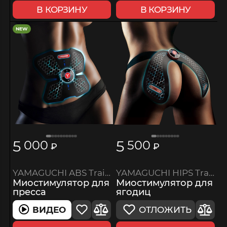
В КОРЗИНУ
В КОРЗИНУ
NEW
5
5
000
500
₽
₽
YAMAGUCHI ABS Trainer MIO
YAMAGUCHI HIPS Trainer MIO
Миостимулятор для
Миостимулятор для
пресса
ягодиц
ВИДЕО
ОТЛОЖИТЬ