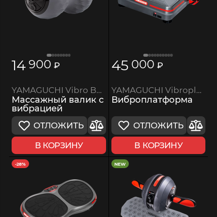
14
45
900
000
₽
₽
YAMAGUCHI Vibroplate Shape Up
YAMAGUCHI Vibro Ball
Виброплатформа
Массажный валик с
вибрацией
ОТЛОЖИТЬ
ОТЛОЖИТЬ
В КОРЗИНУ
В КОРЗИНУ
-28%
NEW