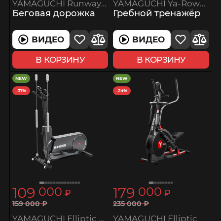
YAMAGUCHI Runway PRO-X
YAMAGUCHI Ya-Rower Sport
Беговая дорожка
Гребной тренажёр
ВИДЕО
ВИДЕО
В КОРЗИНУ
В КОРЗИНУ
NEW
NEW
-31%
-24%
109
179
000
000
₽
₽
159
000
₽
235
000
₽
YAMAGUCHI Elliptic BodyMax
YAMAGUCHI Elliptic