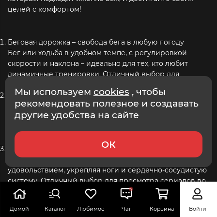
целей с комфортом!
Беговая дорожка – свобода бега в любую погоду
Бег или ходьба в удобном темпе, с регулировкой
скорости и наклона – идеально для тех, кто любит
динамичные тренировки. Отличный выбор для
сжигания калорий и повышения выносливости.
Мы используем
cookies
, чтобы
Эллиптический тренажер – гармоничная нагрузка для
рекомендовать полезное и создавать
всего тела
другие удобства на сайте
Плавные движения без ударной нагрузки на суставы,
одновременная работа ног и рук – идеальный вариант
для безопасных и эффективных тренировок.
ОК
Велотренажер – комфортное кардио для дома
Компактный и тихий, он позволяет крутить педали с
удовольствием, укрепляя ноги и сердечно-сосудистую
систему. Отличный выбор для просмотра сериалов во
время тренировки!
Гребной тренажер – сила и выносливость в одной
Домой
Каталог
Любимое
Чат
Корзина
Войти
тренировке