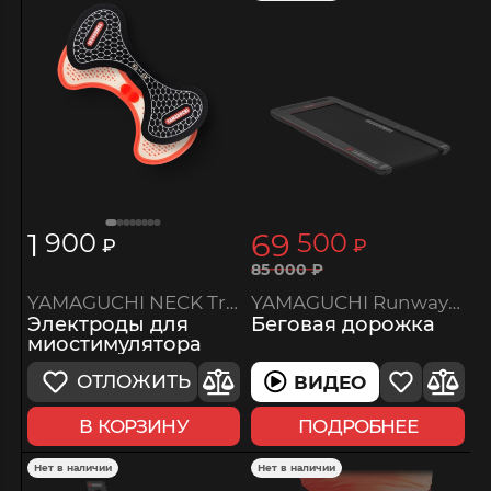
1
69
900
500
₽
₽
85
000
₽
YAMAGUCHI NECK Trainer MIO
YAMAGUCHI Runway-X
Электроды для
Беговая дорожка
миостимулятора
ОТЛОЖИТЬ
ВИДЕО
В КОРЗИНУ
ПОДРОБНЕЕ
Нет в наличии
Нет в наличии