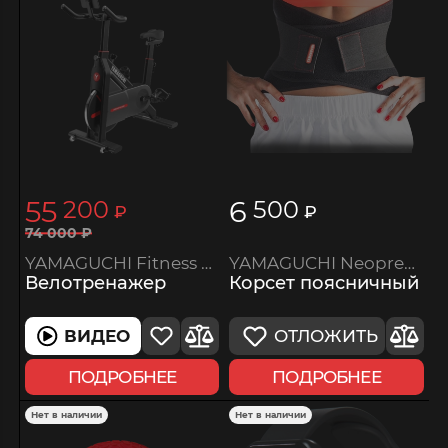
55
6
200
500
₽
₽
74
000
₽
YAMAGUCHI Fitness Bike
YAMAGUCHI Neoprene Lumbar Support
Велотренажер
Корсет поясничный
ВИДЕО
ОТЛОЖИТЬ
ПОДРОБНЕЕ
ПОДРОБНЕЕ
Нет в наличии
Нет в наличии