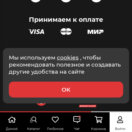
Принимаем к оплате
Эксклюзивный дистрибьютор массажного оборудования в
Мы используем
cookies
, чтобы
России и СНГ © ООО «Эстетика», ИНН 9705203493, 2026
рекомендовать полезное и создавать
Интернет-магазин. г. Москва.
другие удобства на сайте
ОК
Домой
Каталог
Любимое
Чат
Корзина
Войти