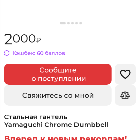
2
000
₽
Кэшбек:
60
баллов
Сообщите
Добав
о поступлении
Свяжитесь со мной
Стальная гантель
Yamaguchi Chrome Dumbbell
Вперед к новым рекордам!