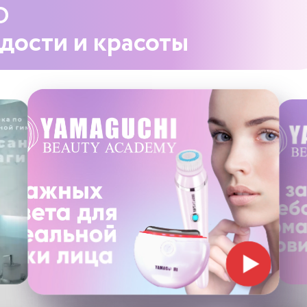
О
одости
и красоты