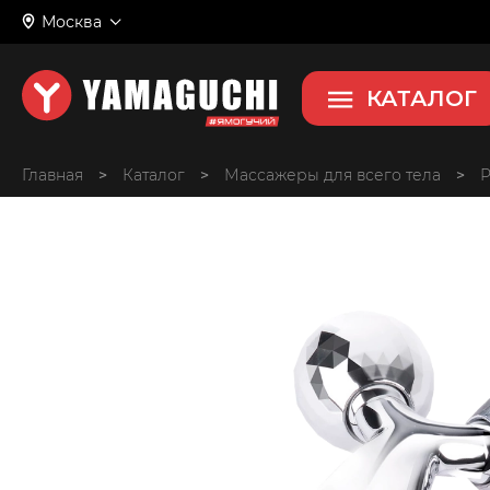
Москва
3D Body Roller
Роликовый массажер для тела
КАТАЛОГ
Главная
>
>
Массажеры для всего тела
>
Р