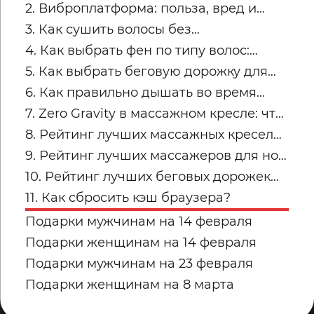
трапециях после рабочего дня
2. Виброплатформа: польза, вред и
советы по безопасным занятиям
3. Как сушить волосы без
пересушивания
4. Как выбрать фен по типу волос:
тонкие, кудрявые, пористые и
5. Как выбрать беговую дорожку для
окрашенные
квартиры
6. Как правильно дышать во время
силовых упражнений и кардио
7. Zero Gravity в массажном кресле: что
это и кому подходит
8. Рейтинг лучших массажных кресел
для дома: топ-модели Yamaguchi
9. Рейтинг лучших массажеров для ног
Yamaguchi: какую модель купить для
10. Рейтинг лучших беговых дорожек
дома в 2026 году?
для дома от Yamaguchi: какую модель
11. Как сбросить кэш браузера?
выбрать?
Подарки мужчинам на 14 февраля
Подарки женщинам на 14 февраля
Подарки мужчинам на 23 февраля
Подарки женщинам на 8 марта