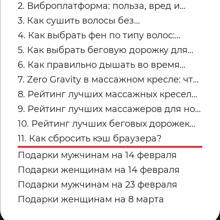
трапециях после рабочего дня
2. Виброплатформа: польза, вред и
советы по безопасным занятиям
3. Как сушить волосы без
пересушивания
4. Как выбрать фен по типу волос:
тонкие, кудрявые, пористые и
5. Как выбрать беговую дорожку для
окрашенные
квартиры
6. Как правильно дышать во время
силовых упражнений и кардио
7. Zero Gravity в массажном кресле: что
это и кому подходит
8. Рейтинг лучших массажных кресел
для дома: топ-модели Yamaguchi
9. Рейтинг лучших массажеров для ног
Yamaguchi: какую модель купить для
10. Рейтинг лучших беговых дорожек
дома в 2026 году?
для дома от Yamaguchi: какую модель
11. Как сбросить кэш браузера?
выбрать?
Подарки мужчинам на 14 февраля
Подарки женщинам на 14 февраля
Подарки мужчинам на 23 февраля
Подарки женщинам на 8 марта