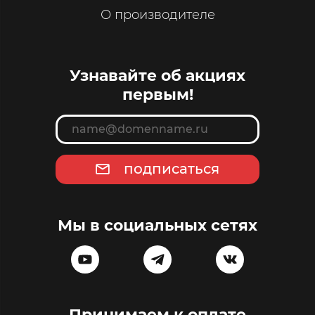
О производителе
Узнавайте об акциях
первым!
подписаться
Мы в социальных сетях
Принимаем к оплате