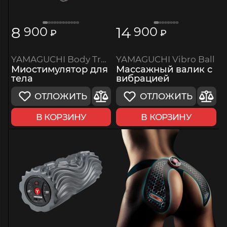
8
14
900
900
₽
₽
YAMAGUCHI Body Trainer MIO
YAMAGUCHI Vibro Ball
Миостимулятор для
Массажный валик с
тела
вибрацией
ОТЛОЖИТЬ
ОТЛОЖИТЬ
В КОРЗИНУ
В КОРЗИНУ