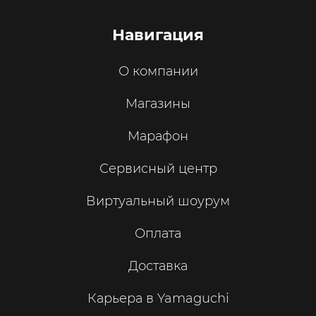
Навигация
О компании
Магазины
Марафон
Сервисный центр
Виртуальный шоурум
Оплата
Доставка
Карьера в Yamaguchi