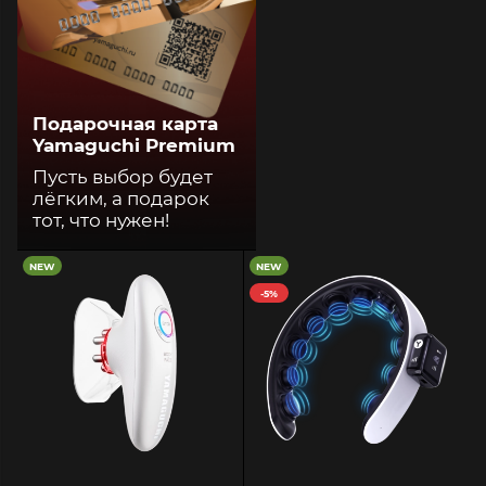
Подарочная карта
Yamaguchi Premium
Пусть выбор будет
лёгким, а подарок
тот, что нужен!
NEW
NEW
-5%