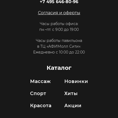
+7 495 646-80-96
Согласия и оферты
Часы работы офиса:
пн.–пт. с 9:00 до 19:00
Часы работы павильона
в ТЦ «АФИМолл Сити»:
Ежедневно с 10:00 до 22:00
Каталог
Массаж
Новинки
Спорт
Хиты
Красота
Акции