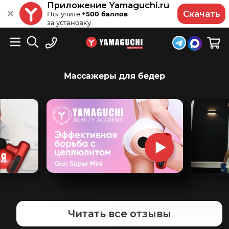
Приложение Yamaguchi.ru
Скачать
Получите
+500 баллов
за установку
Массажеры для бедер
Читать все отзывы