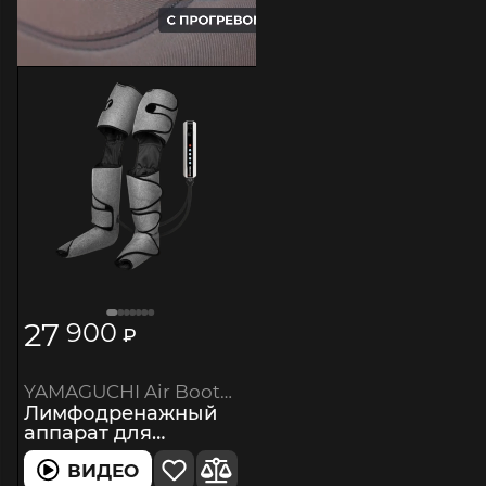
27
900
₽
YAMAGUCHI Air Boots Max
Лимфодренажный
аппарат для
прессотерапии
ВИДЕО