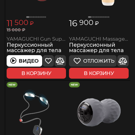
11
16
500
900
₽
₽
15
000
₽
YAMAGUCHI Gun Super Mini
YAMAGUCHI Massage Gun Junior
Перкуссионный
Перкуссионный
массажер для тела
массажер для тела
ВИДЕО
ОТЛОЖИТЬ
В КОРЗИНУ
В КОРЗИНУ
NEW
NEW