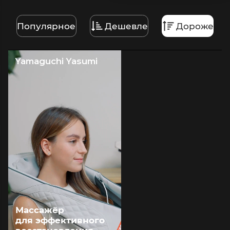
Популярное
Дешевле
Дороже
Yamaguchi Yasumi
Массажёр
для эффективного