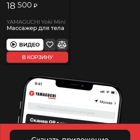
18
500
₽
YAMAGUCHI Yoki Mini
Массажер для тела
ВИДЕО
В КОРЗИНУ
Скачать приложение