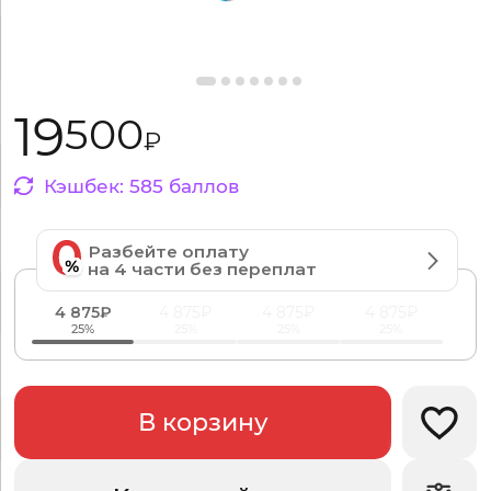
19
500
₽
Кэшбек:
585
баллов
Разбейте оплату
на 4 части без переплат
4 875₽
4 875₽
4 875₽
4 875₽
25%
25%
25%
25%
В корзину
Добав