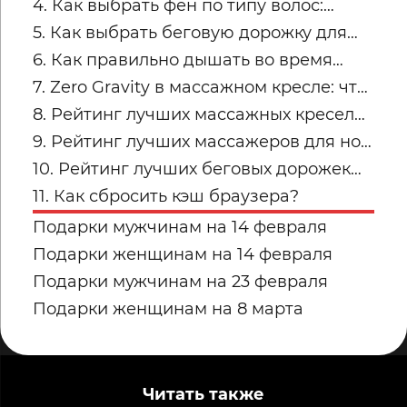
пересушивания
4. Как выбрать фен по типу волос:
тонкие, кудрявые, пористые и
5. Как выбрать беговую дорожку для
окрашенные
квартиры
6. Как правильно дышать во время
силовых упражнений и кардио
7. Zero Gravity в массажном кресле: что
это и кому подходит
8. Рейтинг лучших массажных кресел
для дома: топ-модели Yamaguchi
9. Рейтинг лучших массажеров для ног
Yamaguchi: какую модель купить для
10. Рейтинг лучших беговых дорожек
дома в 2026 году?
для дома от Yamaguchi: какую модель
11. Как сбросить кэш браузера?
выбрать?
Подарки мужчинам на 14 февраля
Подарки женщинам на 14 февраля
Подарки мужчинам на 23 февраля
Подарки женщинам на 8 марта
Читать также