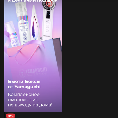
Бьюти Боксы
от Yamaguchi
Комплексное
омоложение,
не выходя из дома!
-30%