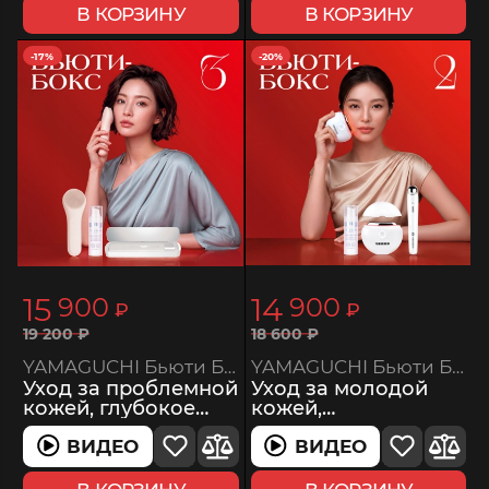
В КОРЗИНУ
В КОРЗИНУ
-17%
-20%
15
14
900
900
₽
₽
18
600
₽
19
200
₽
YAMAGUCHI Бьюти Бокс 2
YAMAGUCHI Бьюти Бокс 3
Уход за молодой
Уход за проблемной
кожей,
кожей, глубокое
профилактика
очищение
возрастных
ВИДЕО
ВИДЕО
ВИДЕО
ВИДЕО
изменений