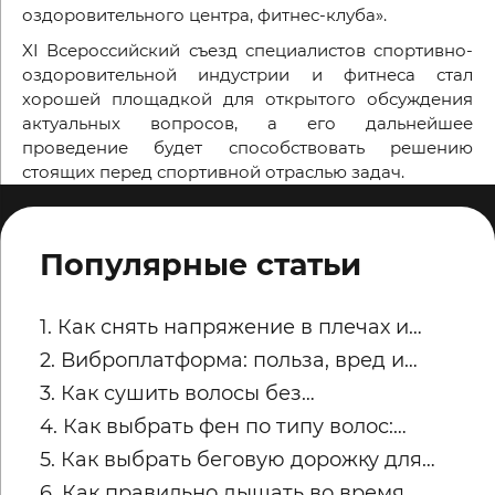
оздоровительного центра, фитнес-клуба».
XI Всероссийский съезд специалистов спортивно-
оздоровительной индустрии и фитнеса стал
хорошей площадкой для открытого обсуждения
актуальных вопросов, а его дальнейшее
проведение будет способствовать решению
стоящих перед спортивной отраслью задач.
Популярные статьи
1. Как снять напряжение в плечах и
трапециях после рабочего дня
2. Виброплатформа: польза, вред и
советы по безопасным занятиям
3. Как сушить волосы без
пересушивания
4. Как выбрать фен по типу волос:
тонкие, кудрявые, пористые и
5. Как выбрать беговую дорожку для
окрашенные
квартиры
6. Как правильно дышать во время