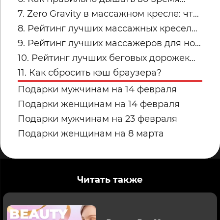
силовых упражнений и кардио
7. Zero Gravity в массажном кресле: что
это и кому подходит
8. Рейтинг лучших массажных кресел
для дома: топ-модели Yamaguchi
9. Рейтинг лучших массажеров для ног
Yamaguchi: какую модель купить для
10. Рейтинг лучших беговых дорожек
дома в 2026 году?
для дома от Yamaguchi: какую модель
11. Как сбросить кэш браузера?
выбрать?
Подарки мужчинам на 14 февраля
Подарки женщинам на 14 февраля
Подарки мужчинам на 23 февраля
Подарки женщинам на 8 марта
Читать также