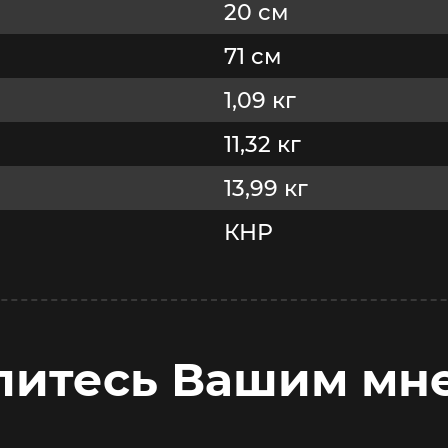
20 cм
71 см
1,09 кг
11,32 кг
13,99 кг
КНР
литесь Вашим мн