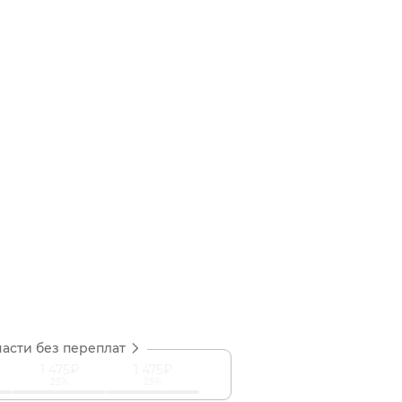
части без переплат
1 475₽
1 475₽
25%
25%