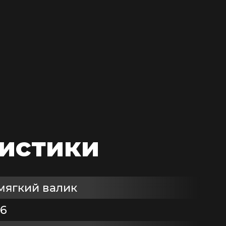
ристики
мягкий валик
6