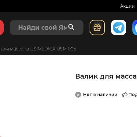
Акции
 для массажа US MEDICA USM 006
Валик для масс
Нет в наличии
По