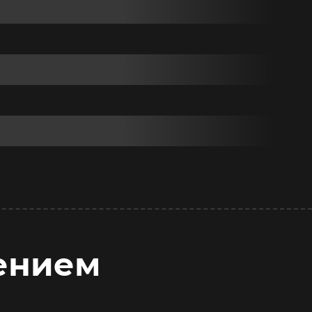
ением