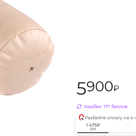
5
900
₽
Кэшбек:
177
баллов
Разбейте оплату
на 4 
1 475₽
1 475₽
25%
25%