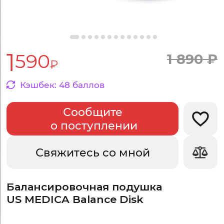
1
590
1
890
₽
₽
Кэшбек:
48
баллов
Сообщите
Добав
о поступлении
Свяжитесь со мной
Балансировочная подушка
US MEDICA Balance Disk