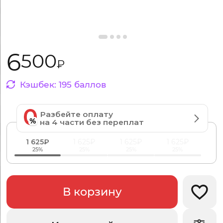
6
500
₽
Кэшбек:
195
баллов
Разбейте оплату
на 4 части без переплат
1 625₽
1 625₽
1 625₽
1 625₽
25%
25%
25%
25%
В корзину
Добав