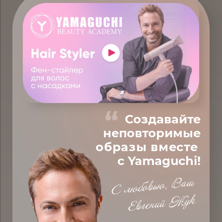
“
Создавайте
неповторимые
образы вместе
с Yamaguchi!
С любовью, Ваш
Евгений Жук