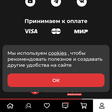
Принимаем к оплате
Эксклюзивный дистрибьютор массажного оборудования в
Мы используем
cookies
, чтобы
России и СНГ © ООО «Эстетика», ИНН 9705203493, 2026
рекомендовать полезное и создавать
Интернет-магазин. г. Москва.
другие удобства на сайте
ОК
купить сейчас
в корзину
Доставка
завтра
,
8 августа