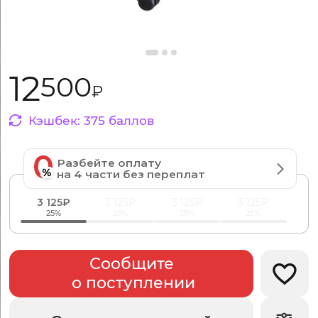
12
500
₽
Кэшбек:
375
баллов
Разбейте оплату
на 4 части без переплат
3 125₽
3 125₽
3 125₽
3 125₽
25%
25%
25%
25%
Сообщите
Добав
о поступлении