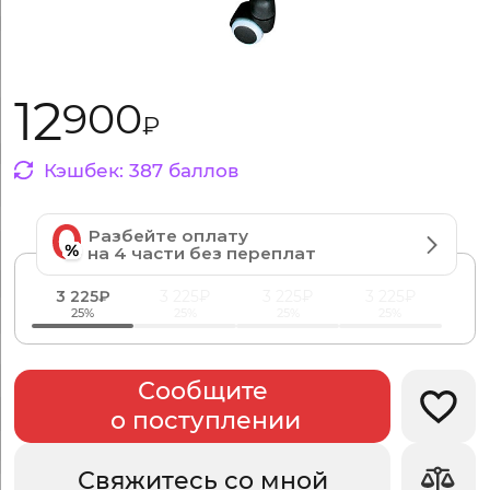
12
900
₽
Кэшбек:
387
баллов
Разбейте оплату
на 4 части без переплат
3 225₽
3 225₽
3 225₽
3 225₽
25%
25%
25%
25%
Сообщите
Добав
о поступлении
Свяжитесь со мной