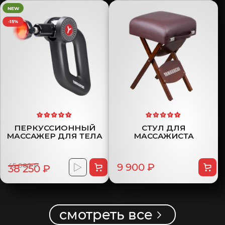
NEW
-15%
ПЕРКУССИОННЫЙ
СТУЛ ДЛЯ
МАССАЖЕР ДЛЯ ТЕЛА
МАССАЖИСТА
45 000 ₽
9 900 ₽
38 250 ₽
смотреть все