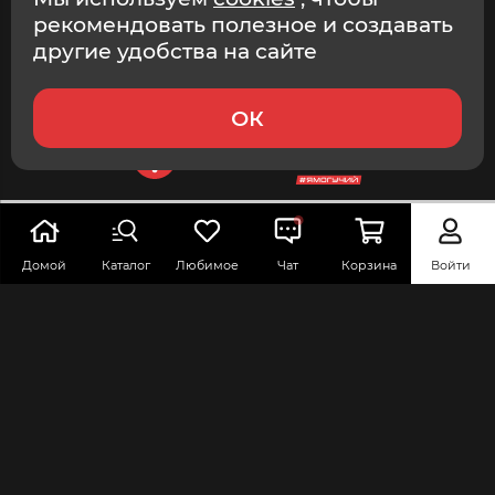
России и СНГ © ООО «Эстетика», ИНН 9705203493, 2026
рекомендовать полезное и создавать
Интернет-магазин. г. Москва.
другие удобства на сайте
ОК
купить сейчас
в корзину
Доставка
завтра
,
11 августа
Домой
Каталог
Любимое
Чат
Корзина
Войти