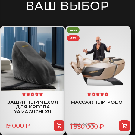
NEW
-15%
ЗАЩИТНЫЙ ЧЕХОЛ
МАССАЖНЫЙ РОБОТ
ДЛЯ КРЕСЛА
YAMAGUCHI XU
19 000 ₽
2 300 000 ₽
1 950 000 ₽