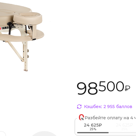
98
500
₽
Кэшбек:
2
955
баллов
Разбейте оплату
на 4 
24 625₽
24 625₽
25%
25%