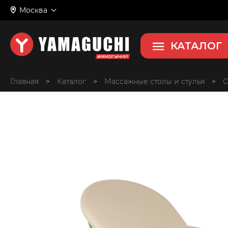
Москва
Malibu
Складной массажный стол
КАТАЛОГ
Главная
>
>
Массажные столы и стулья
>
С