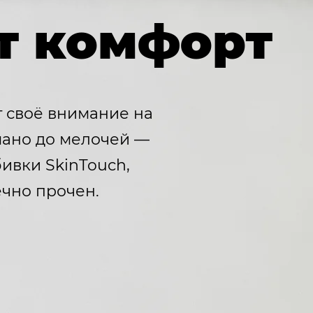
ет комфорт
т своё внимание на
умано до мелочей —
ивки SkinTouch,
ечно прочен.