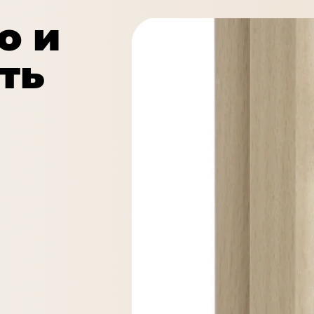
о и
ть