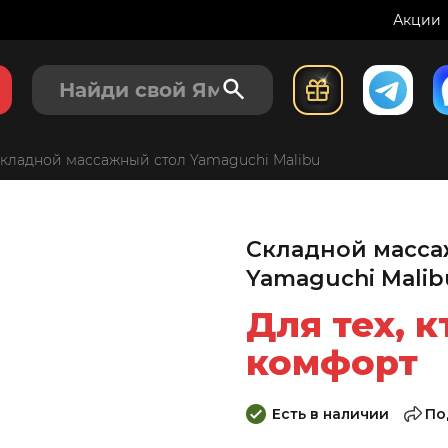
Акции
500
98
₽
купить с
кладной массажный стол Yamaguchi Malibu
Складной масса
Yamaguchi Malib
Для тех, 
комфорт
Есть в наличии
По