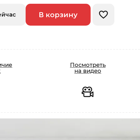
В корзину
ейчас
Добавить в изб
ичие
Посмотреть
Видео
х
на видео