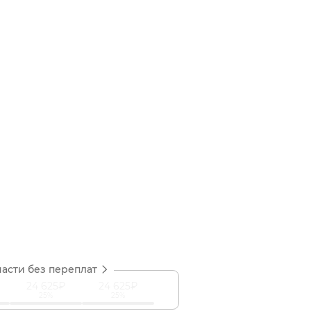
части без переплат
24 625₽
24 625₽
25%
25%