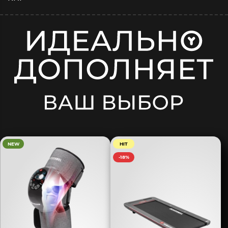
NEW
HIT
-18%