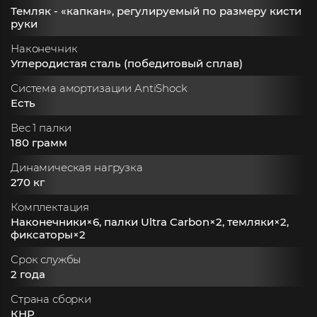
Темляк - «капкан», регулируемый по размеру кисти
руки
Наконечник
Углеродистая сталь (победитовый сплав)
Система амортизации AntiShock
Есть
Вес 1 палки
180 грaмм
Динамическая нагрузка
270 кг
Комплектация
Наконечники×6, палки Ultra Carbon×2, темляки×2,
фиксаторы×2
Срок службы
2 года
Страна сборки
КНР