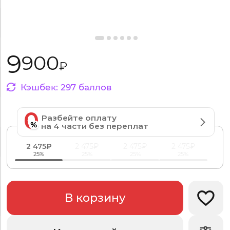
9
900
₽
Кэшбек:
297
баллов
Разбейте оплату
на 4 части без переплат
2 475₽
2 475₽
2 475₽
2 475₽
25%
25%
25%
25%
В корзину
Добав