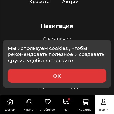
Красота
Акции
Навигация
О компании
Мы используем
cookies
, чтобы
Магазины
рекомендовать полезное и создавать
другие удобства на сайте
Марафон
Сервисный центр
ОК
купить сейчас
в корзину
Виртуальный шоурум
Доставка
завтра
,
9 августа
Оплата
Доставка
Домой
Каталог
Любимое
Чат
Корзина
Войти