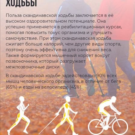
ХОДЬБЫ
Польза скандинавской ходьбы заключается в её
высоком оздоровительном потенциале. Она
успешно применяется в реабилитационных курсах,
помогая повысить тонус организма и улучшить
самочувствие. При этом скандинавская ходьба
сжигает больше калорий, чем другие виды спорта,
поэтому очень эффективна для снижения веса.
Также формируется мышечный корсет вокруг
позвоночника, который разгружает
межпозвоночные диски.
В скандинавской ходьбе задействовано 90% всех
мышц человеческого организма, в отличие от бега
(65%) и езды на велосипеде (45%).