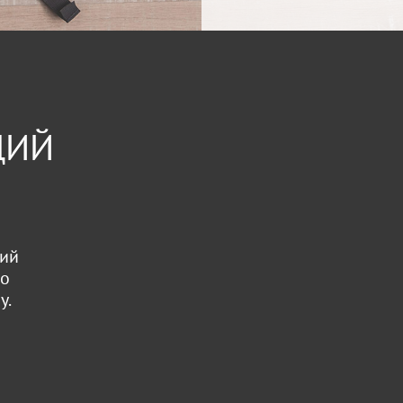
ЦИЙ
ций
ко
у.