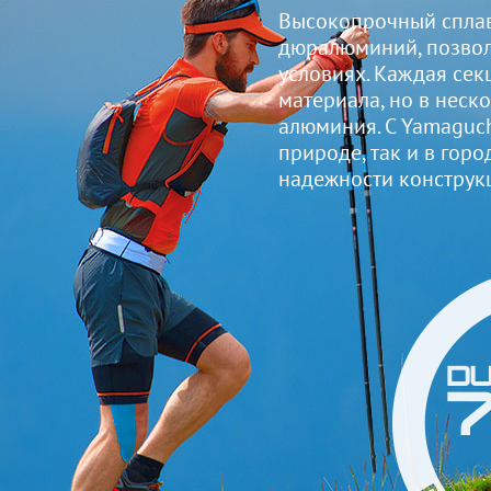
Высокопрочный сплав
дюралюминий, позвол
условиях. Каждая сек
материала, но в неск
алюминия. С Yamaguch
природе, так и в горо
надежности конструк