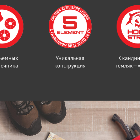
съемных
Уникальная
Скандин
нечника
конструкция
темляк—«