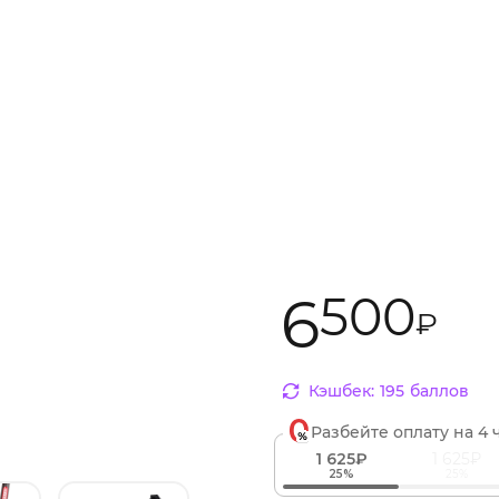
6
500
₽
Кэшбек:
195
баллов
Разбейте оплату
на 4 
1 625₽
1 625₽
25%
25%