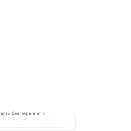
части без переплат
1 625₽
1 625₽
25%
25%