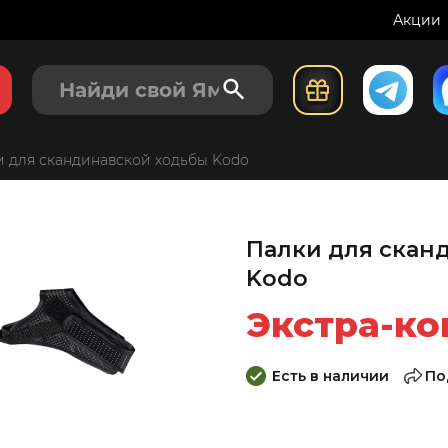
Акции
500
6
₽
купить с
бы
 для скандинавской ходьбы Kodo
Палки для скан
Kodo
Экстра-ко
Есть в наличии
По