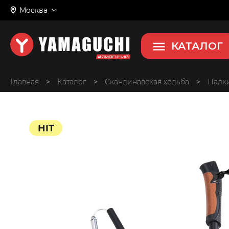
Москва
Kodo (5 секций)
Палки для скандинавской ходь
КАТАЛОГ
Главная
>
>
Скандинавская ходьба
>
Палки
HIT