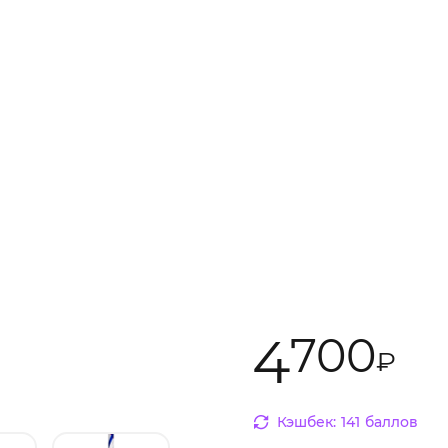
4
700
₽
Кэшбек:
141
баллов