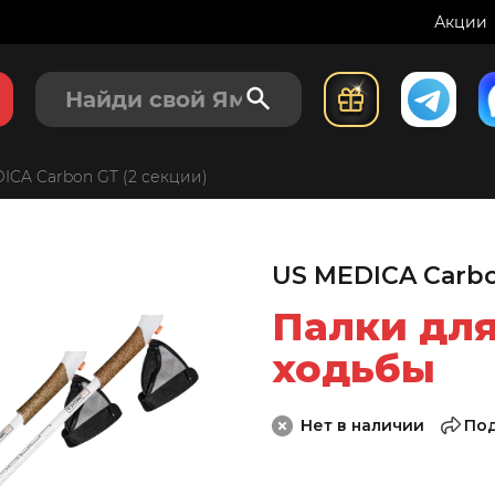
Акции
ICA Carbon GT (2 секции)
US MEDICA Carbo
Палки для
ходьбы
Нет в наличии
По