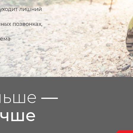
 уходит лишний
ных позвонках,
тема
ньше
—
учше