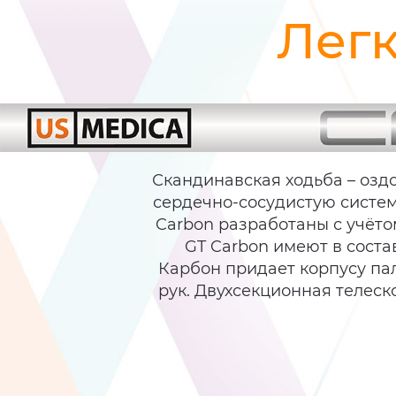
Легк
Скандинавская ходьба – озд
сердечно-сосудистую систем
Carbon разработаны с учётом
GT Carbon имеют в соста
Карбон придает корпусу пал
рук. Двухсекционная телес