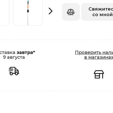
Свяжите
со мной
ставка
завтра*
Проверить нал
9 августа
в магазина