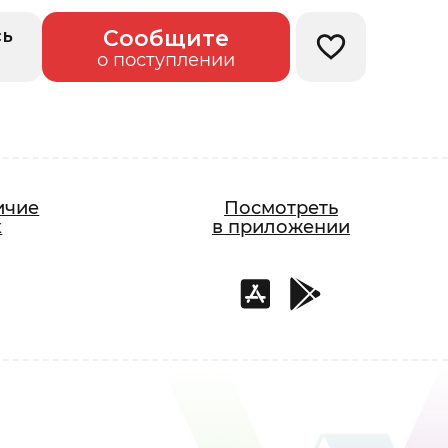
сь
Сообщите
Добавить в изб
о поступлении
ичие
Посмотреть
х
в приложении