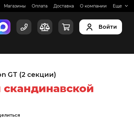
Магазины
Оплата
Доставка
О компании
Еще
Войти
n GT (2 секции)
 скандинавской
делиться