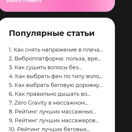
Популярные статьи
1. Как снять напряжение в плечах
и трапециях после рабочего дня
2. Виброплатформа: польза, вред
и советы по безопасным
3. Как сушить волосы без
занятиям
пересушивания
4. Как выбрать фен по типу волос:
тонкие, кудрявые, пористые и
5. Как выбрать беговую дорожку
окрашенные
для квартиры
6. Как правильно дышать во
время силовых упражнений и
7. Zero Gravity в массажном
кардио
кресле: что это и кому подходит
8. Рейтинг лучших массажных
кресел для дома: топ-модели
9. Рейтинг лучших массажеров
Yamaguchi
для ног Yamaguchi: какую модель
10. Рейтинг лучших беговых