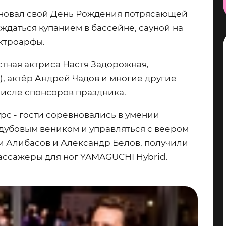
здновал свой День Рождения потрясающей
ждаться купанием в бассейне, сауной на
ектроарфы.
тная актриса Настя Задорожная,
, актёр Андрей Чадов и многие другие
числе спонсоров праздника.
рс - гости соревновались в умении
 дубовым веником и управляться с веером
и Алибасов и Александр Белов, получили
ассажеры для ног YAMAGUCHI Hybrid.