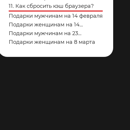
купить для дома в 2026 году?
дорожек для дома от Yamaguchi:
11. Как сбросить кэш браузера?
какую модель выбрать?
Подарки мужчинам на 14 февраля
Подарки женщинам на 14
февраля
Подарки мужчинам на 23
февраля
Подарки женщинам на 8 марта