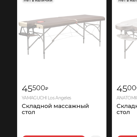
Нет в наличии
Нет в на
960
45
45
500
00
₽
YAMAGUCHI Los Angeles
ANATOMIC
Складной массажный
Склад
стол
стол