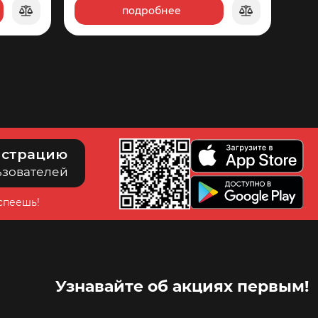
подробнее
765
истрацию
ьзователей
успеешь!
Узнавайте об акциях первым!