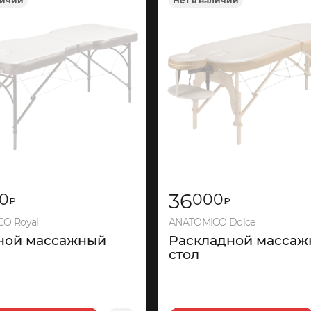
личии
Нет в наличии
897
36
0
000
₽
₽
O Royal
ANATOMICO Dolce
ной массажный
Раскладной масса
стол