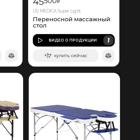
45
500
₽
US MEDICA Super Light
Переносной массажный
стол
1
ВИДЕО
О ПРОДУКЦИИ
купить сейчас
в корзину
1
365