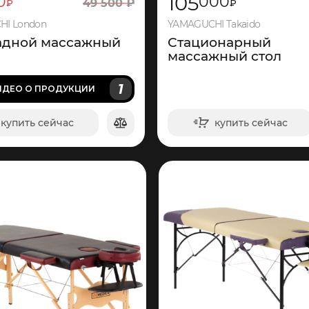
105
0
000
49
500
₽
₽
₽
I London
YAMAGUCHI Takaido
адной массажный
Стационарный
массажный стол
1
ИДЕО
О ПРОДУКЦИИ
купить сейчас
купить сейчас
в корзину
в корзину
1
095
3
150