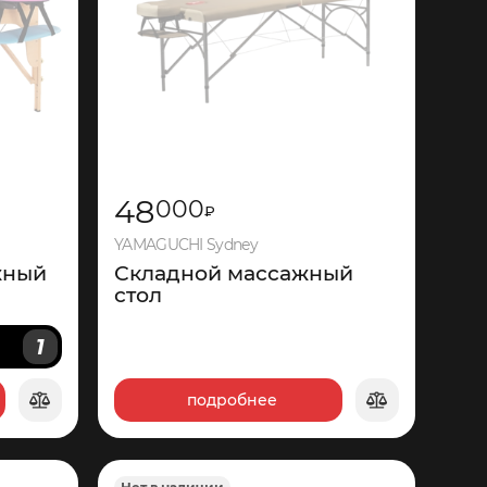
48
000
₽
YAMAGUCHI Sydney
жный
Складной массажный
стол
1
И
подробнее
1
440