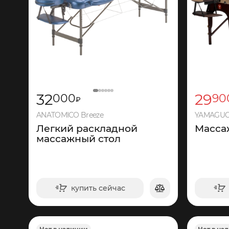
32
29
000
90
₽
ANATOMICO Breeze
YAMAGUC
Легкий раскладной
Масса
массажный стол
купить сейчас
в корзину