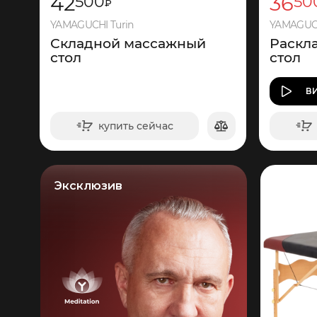
42
36
500
50
₽
YAMAGUCHI Turin
YAMAGUCH
Складной массажный
Раскл
стол
стол
В
купить сейчас
в корзину
Эксклюзив
1
275