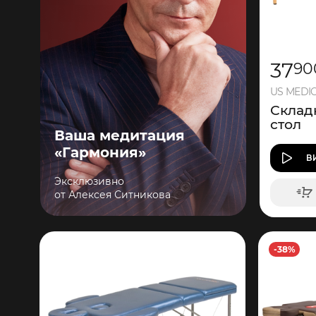
37
90
US MEDIC
Склад
стол
Ваша медитация
«Гармония»
В
Эксклюзивно
от Алексея Ситникова
-38%