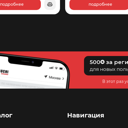
подробнее
подробнее
1
350
1
080
500
за рег
для новых пол
В этот раз 
алог
Навигация