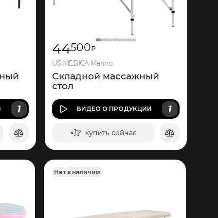
44
500
₽
US MEDICA Marino
жный
Складной массажный
стол
1
1
И
ВИДЕО
О ПРОДУКЦИИ
купить сейчас
в корзину
Нет в наличии
1
335