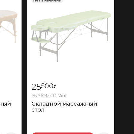
Нет в наличии
25
500
₽
ANATOMICO Mint
жный
Складной массажный
стол