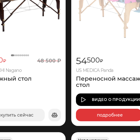
54
0
500
48
500
₽
₽
₽
HI Nagano
US MEDICA Panda
жный стол
Переносной масса
стол
ВИДЕО
О ПРОДУКЦИ
купить сейчас
подробнее
в корзину
1
635