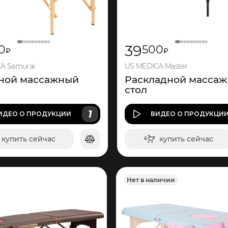
39
0
500
₽
₽
A Samurai
US MEDICA Master
ной массажный
Раскладной масса
стол
1
ИДЕО
О ПРОДУКЦИИ
ВИДЕО
О ПРОДУКЦИ
купить сейчас
купить сейчас
в корзину
в корзину
Нет в наличии
1
137
1
185