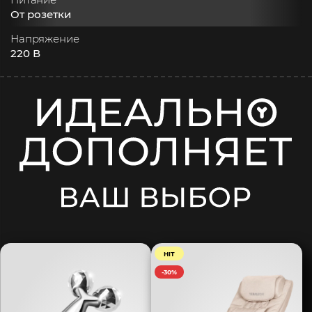
От розетки
Напряжение
220 В
HIT
-30%