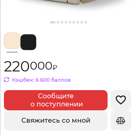
Выбрать цвет:
220
000
₽
Кэшбек:
6
600
баллов
Сообщите
Добав
о поступлении
Свяжитесь со мной