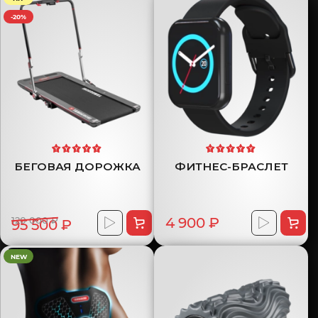
-20%
БЕГОВАЯ ДОРОЖКА
ФИТНЕС-БРАСЛЕТ
120 000 ₽
4 900 ₽
95 500 ₽
NEW