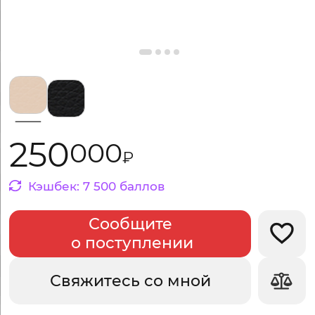
Выбрать цвет:
250
000
₽
Кэшбек:
7
500
баллов
Сообщите
Добав
о поступлении
Свяжитесь со мной