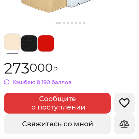
Выбрать цвет:
273
000
₽
Кэшбек:
8
190
баллов
Сообщите
Добав
о поступлении
Свяжитесь со мной