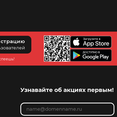
4
350
истрацию
ьзователей
успеешь!
Узнавайте об акциях первым!