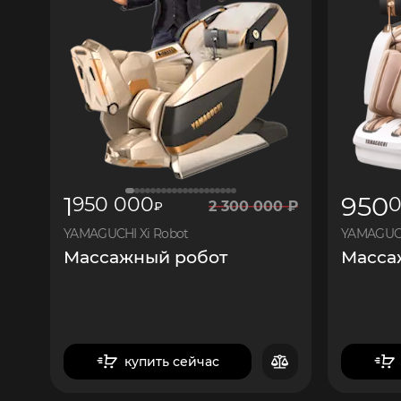
1
950
950 000
2
300 000
₽
₽
YAMAGUCHI Xi Robot
YAMAGUCH
Массажный робот
Масса
купить сейчас
в корзину