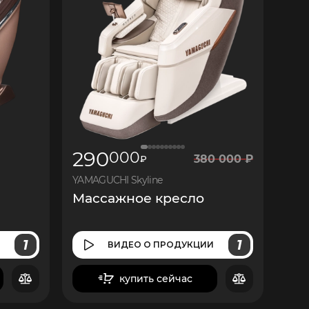
290
000
380
000
₽
₽
YAMAGUCHI Skyline
Массажное кресло
1
1
И
ВИДЕО
О ПРОДУКЦИИ
купить сейчас
в корзину