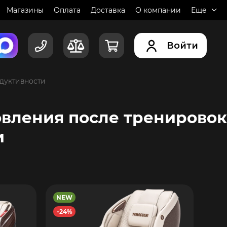
Магазины
Оплата
Доставка
О компании
Еще
Войти
дуктивности
овления после тренировок
и
NEW
-24%