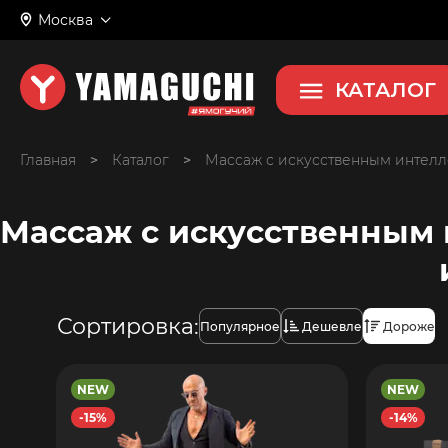
Москва
КАТАЛОГ
Главная
>
>
Массаж с искусственным интелл
Массаж с искусственным 
Сортировка:
Популярное
Дешевле
Дороже
NEW
NEW
-15%
-14%