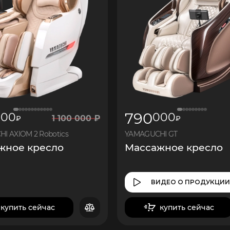
790
000
000
1
100 000
₽
₽
₽
I AXIOM 2 Robotics
YAMAGUCHI GT
жное кресло
Массажное кресло
ВИДЕО
О ПРОДУКЦИ
купить сейчас
купить сейчас
в корзину
в корзину