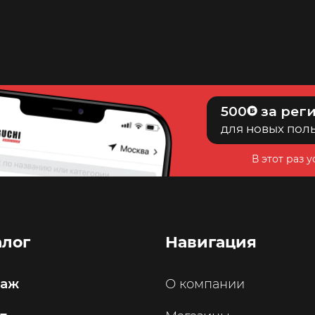
14
250
23
700
500
за рег
для новых пол
В этот раз 
алог
Навигация
саж
О компании