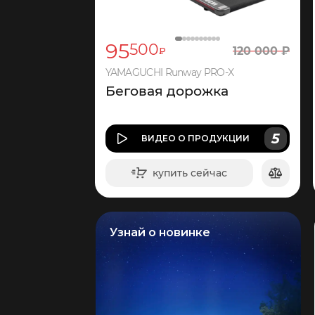
95
500
120
000
₽
₽
YAMAGUCHI Runway PRO-X
Беговая дорожка
5
ВИДЕО
О ПРОДУКЦИИ
купить сейчас
в корзину
Узнай о новинке
2
865