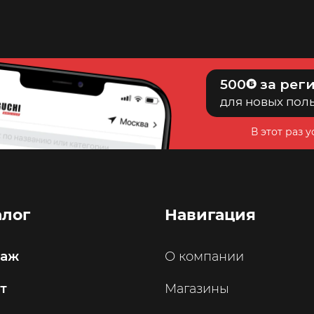
500
за рег
для новых пол
В этот раз 
алог
Навигация
саж
О компании
т
Магазины