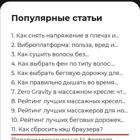
Популярные статьи
1. Как снять напряжение в плечах и
трапециях после рабочего дня
2. Виброплатформа: польза, вред и
советы по безопасным занятиям
3. Как сушить волосы без
пересушивания
4. Как выбрать фен по типу волос:
тонкие, кудрявые, пористые и
5. Как выбрать беговую дорожку для
окрашенные
квартиры
6. Как правильно дышать во время
силовых упражнений и кардио
7. Zero Gravity в массажном кресле: что
это и кому подходит
8. Рейтинг лучших массажных кресел
для дома: топ-модели Yamaguchi
9. Рейтинг лучших массажеров для ног
Yamaguchi: какую модель купить для
10. Рейтинг лучших беговых дорожек
дома в 2026 году?
для дома от Yamaguchi: какую модель
11. Как сбросить кэш браузера?
выбрать?
Подарки мужчинам на 14 февраля